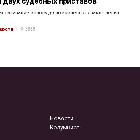
 двух судебных приставов
ит наказание вплоть до пожизненного заключения
вости
5868
Новости
Колумнисты