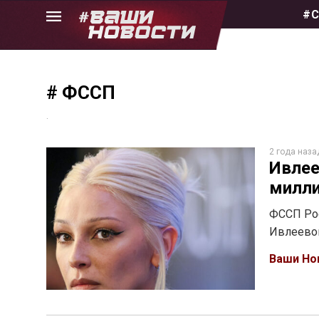
Skip
#С
to
the
content
# ФССП
.
2 года наза
Ивлее
милли
ФССП Рос
Ивлеевой
Ваши Но