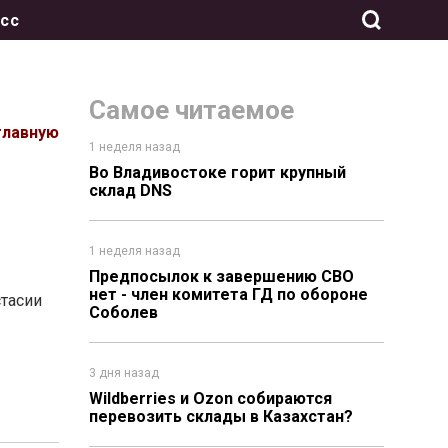
сс
Самое читаемое
главную
1 неделя назад
Во Владивостоке горит крупный
склад DNS
1 неделя назад
Предпосылок к завершению СВО
нет - член комитета ГД по обороне
тасии
Соболев
3 дня назад
Wildberries и Ozon собираются
перевозить склады в Казахстан?