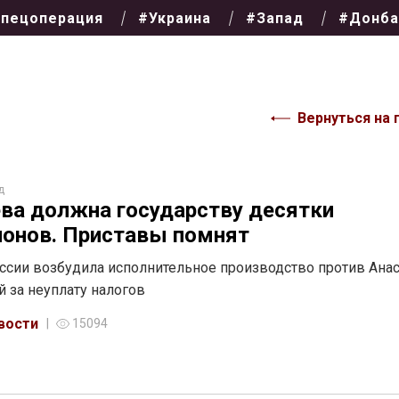
пецоперация
#Украина
#Запад
#Донба
Вернуться на 
д
ва должна государству десятки
онов. Приставы помнят
сии возбудила исполнительное производство против Анас
 за неуплату налогов
вости
15094