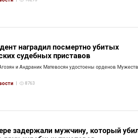
дент наградил посмертно убитых
ских судебных приставов
Агозян и Андраник Матевосян удостоены орденов Мужест
вости
8763
ере задержали мужчину, который убил