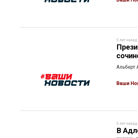
5 лет назад
Прези
сочин
Альберт 
Ваши Но
5 лет назад
В Адл