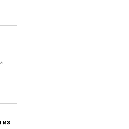
ва
 из