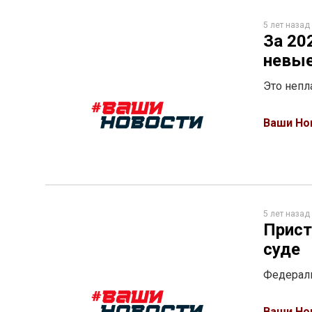
5 лет назад
За 20
невы
Это непл
Ваши Но
5 лет назад
Прист
суде
Федераль
Ваши Но