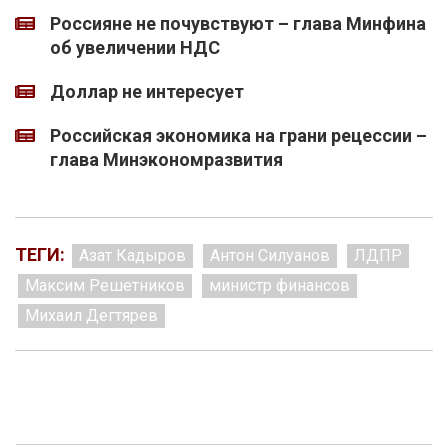
Россияне не почувствуют – глава Минфина
об увеличении НДС
Доллар не интересует
Российская экономика на грани рецессии –
глава Минэкономразвития
ТЕГИ:
Азат Кадыров
Антон Силуанов
ЛДПР
Максим Решетников
министр финансов
Михаил Дегтярев