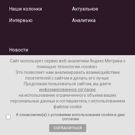
Наши колонки
Актуальное
Интервью
Аналитика
Новости
Сайт использует сервис веб-аналитики Яндекс Метрика с
Колумнисты
помощью технологии «cookie».
Это позволяет нам анализировать взаимодействие
посетителей с сайтом и делать его лучше.
Продолжая пользоваться сайтом, вы даёте
информированное согласие
на использование ограниченного объема ваших
персональных данных и соглашаетесь с использованием
файлов cookie
Материалы предоставлены редакцией Интернет-газеты
Я ознакомлен(а) с условиями использования cookie и даю
«Ваши новости»
согласие
Нашли ошибку? Выделите ее и нажмите Ctrl+Enter
СОГЛАСИТЬСЯ