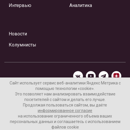
Интервью
Аналитика
Новости
Колумнисты
Сайт использует сервис веб-аналитики Яндекс Метрика с
помощью технологии «cookie».
Материалы предоставлены редакцией Интернет-газеты
Это позволяет нам анализировать взаимодействие
«Ваши новости»
посетителей с сайтом и делать его лучше.
Продолжая пользоваться сайтом, вы даёте
Нашли ошибку? Выделите ее и нажмите Ctrl+Enter
информированное согласие
на использование ограниченного объема ваших
персональных данных и соглашаетесь с использованием
файлов cookie