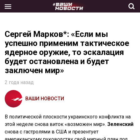
Skip
to
the
content
Сергей Марков*: «Если мы
успешно применим тактическое
ядерное оружие, то эскалация
будет остановлена и будет
заключен мир»
2 года назад
ВАШИ НОВОСТИ
В политической плоскости украинского конфликта на
этой неделе снова виток «возможен мир».
Зеленский
снова с гастролями в США и презентует
американскому руководству свой мирный план под