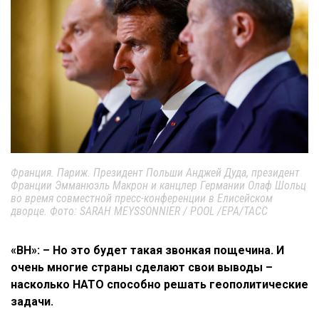
Франция. Париж. Президент Польши Анджей Дуда, президент
Франции Эмманюэль Макрон и канцлер Германии Олаф Шольц
во время совместной пресс-конференции в Елисейском
дворце. Фото: SARAH MEYSSONNIER / POOL /EPA/ТАСС
«ВН»: – Но это будет такая звонкая пощечина. И
очень многие страны сделают свои выводы –
насколько НАТО способно решать геополитические
задачи.