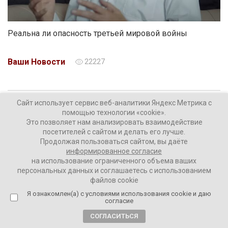
Реальна ли опасность третьей мировой войны
Ваши Новости
22227
Сайт использует сервис веб-аналитики Яндекс Метрика с
2 года назад
помощью технологии «cookie».
Никита Третьяков: «Кто там воюет –
Это позволяет нам анализировать взаимодействие
элиты, не элиты, – это не моего ума дело.
посетителей с сайтом и делать его лучше.
Я не могу на это повлиять. А на
Продолжая пользоваться сайтом, вы даёте
конкретные вещи на фронте, пока не
информированное согласие
на использование ограниченного объема ваших
оторвало ногу, я повлиять мог. И влиял. И
персональных данных и соглашаетесь с использованием
всем советую»
файлов cookie
Я ознакомлен(а) с условиями использования cookie и даю
согласие
СОГЛАСИТЬСЯ