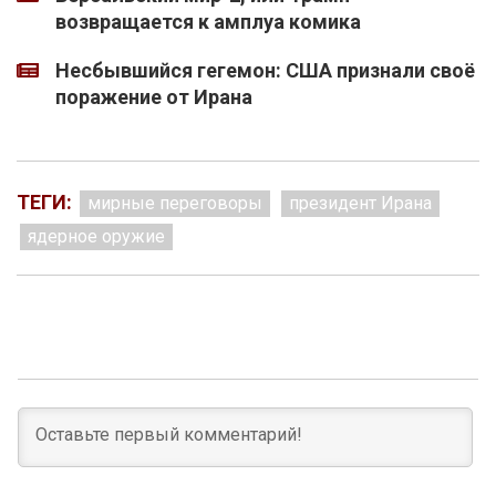
возвращается к амплуа комика
Несбывшийся гегемон: США признали своё
поражение от Ирана
ТЕГИ:
мирные переговоры
президент Ирана
ядерное оружие