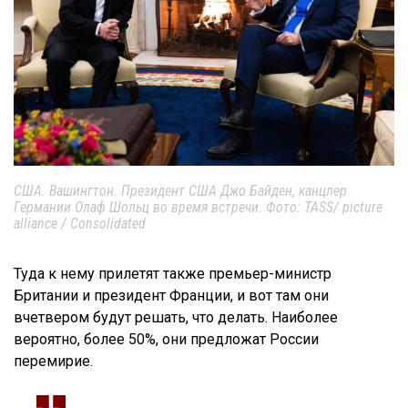
США. Вашингтон. Президент США Джо Байден, канцлер
Германии Олаф Шольц во время встречи. Фото: TASS/ picture
alliance / Consolidated
Туда к нему прилетят также премьер-министр
Британии и президент Франции, и вот там они
вчетвером будут решать, что делать. Наиболее
вероятно, более 50%, они предложат России
перемирие.