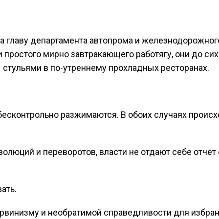
а главу департамента автопрома и железнодорожног
простого мирно завтракающего работягу, они до сих
 стульями в по-утреннему прохладных ресторанах.
есконтрольно разжимаются. В обоих случаях происх
еволюций и переворотов, власти не отдают себе отчёт 
ать.
арвинизму и необратимой справедливости для избра