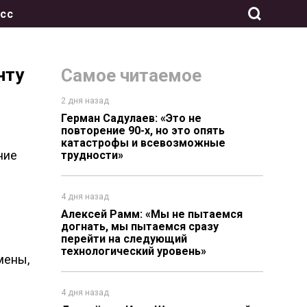
сс
нту
Самое читаемое
2 дня назад
Герман Садулаев: «Это не
повторение 90-х, но это опять
катастрофы и всевозможные
ние
трудности»
4 дня назад
Алексей Рамм: «Мы не пытаемся
догнать, мы пытаемся сразу
перейти на следующий
технологический уровень»
мены,
4 дня назад