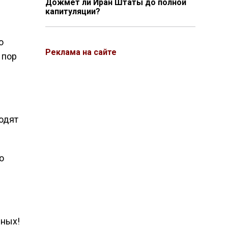
Дожмёт ли Иран Штаты до полной
капитуляции?
о
Реклама на сайте
 пор
одят
о
нных!