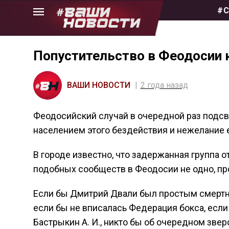
Skip
#С
to
the
content
Попустительство в Феодосии 
ВАШИ НОВОСТИ
2 года назад
Феодосийский случай в очередной раз подсв
населением этого бездействия и нежелание е
В городе известно, что задержанная группа 
подобных сообществ в Феодосии не одно, пр
Если бы Дмитрий Двали был простым смертны
если бы не вписалась Федерация бокса, если
Бастрыкин А. И., никто бы об очередном звер