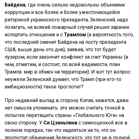
Байдена
, где очень сильно недовольны объемами
коррупции и все более и более ужесточающейся
риторикой украинского президента, Зеленский, надо
полагать, на всякий пожарный случай решил заранее
испортить отношения и с
Трампом
(а вероятность того,
что последний сменит Байдена на посту президента
США, выше день ото дня), заявив, что тот будет
лузером, если закончит конфликт за счет Украины (в
чем, отметим, и состоит, по всей видимости, план
Трампа: мир в обмен на территории). И вот тут вопрос:
неужели Зеленский думает, что Трамп (при его-то
амбициозности) такое проглотит?
Про недавний выпад в сторону Китая, кажется, даже
нет смысла упоминать: это можно считать точкой в
попытке перетащить страны «Глобального Юга» на
свою сторону. У
Си Цзиньпина
с самооценкой все в
полном порядке, так что надеяться на то, что он
пропустит обвинения Зеленского, что тот не в полной