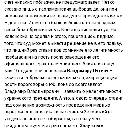
счет никаких поблажек не предусматривает. Четко
сказано лишь о парламентских выборах: да, они при
военном положении не проводятся, президентские же
– должны. Их можно было избежать только одним
способом: обратившись в Конституционный суд. Но
Зеленский не сделал и этого, побоявшись, видимо,
того, что суд может вынести решение не в его пользу,
что лишний раз ставит под сомнение его легитимность
пребывания на посту после завершения его
официального срока, наступившего ближе к концу
мая. Что дало все основания
Владимиру Путину
–
такая своеобразная ответка на закон, запрещающий
вести переговоры с РФ, пока ее возглавляет
Владимир Владимирович – заявить о нелегитимности
украинского президента. А это, в свою очередь, ставит
под сомнение возможность проведения мирных
переговоров, пока у власти остается Зеленский (а
уходить он явно не собирается, в пользу чего
свидетельствует история с тем же
Залужным
,