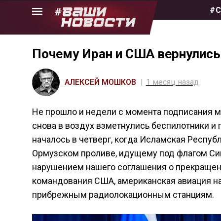
Skip
#С
to
the
content
Почему Иран и США вернулись
АЛЕКСЕЙ МОШКОВ
1 месяц назад
Не прошло и недели с момента подписания 
снова в воздух взметнулись беспилотники и по
началось в четверг, когда Исламская Респуб
Ормузском проливе, идущему под флагом Си
нарушением нашего соглашения о прекращени
командования США, американская авиация на
прибрежным радиолокационным станциям.