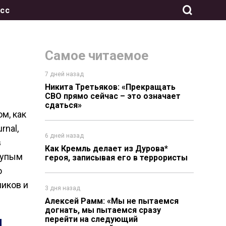
сс
Самое читаемое
7 дней назад
Никита Третьяков: «Прекращать
СВО прямо сейчас – это означает
сдаться»
м, как
rnal,
6 дней назад
в
Как Кремль делает из Дурова*
лупым
героя, записывая его в террористы
о
ников и
3 дня назад
Алексей Рамм: «Мы не пытаемся
догнать, мы пытаемся сразу
перейти на следующий