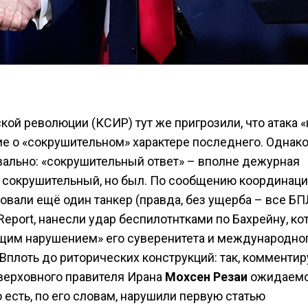
кой революции (КСИР) тут же пригрозили, что атака «
ие о «сокрушительном» характере последнего. Однак
вально: «сокрушительный ответ» – вполне дежурная
не сокрушительный, но был. По сообщению координац
овали ещё один танкер (правда, без ущерба – все Б
 Report, нанесли удар беспилотнтками по Бахрейну, к
щим нарушением» его суверенитета и международно
. Вплоть до риторических конструкций: так, комментир
верховного правителя Ирана
Мохсен Резаи
ожидаем
 есть, по его словам, нарушили первую статью