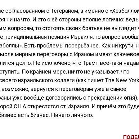
не согласованном с Тегераном, а именно с «Хезболлой
 ни на что. И это с её стороны вполне логично: ведь
 вопросам, то отстоять своих братьев не выглядит 
не принципиальная позиция Израиля, то вопрос вообщ
зболлы». Есть проблемы посерьёзнее. Как ни крути, н
смысле мирные переговоры с Ираном имеют ключево
длится долго. Не исключено, что Трамп всё-таки надав
тупить. По крайней мере, ничто не указывает, что
своего израильского коллеги (как пишет The New Yor
, возможно, вернутся к переговорам уже в самое
раны уже вообще договорились о прекращении огня).
оторой США открестятся от Израиля. И причём это буд
бизнес есть бизнес. Ничего личного.
ПОДЕ