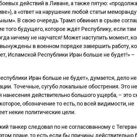
оевых действий в Ливане, а также пятую: «продолж
е»), а «ответ на нарушение любой статьи меморанду
ным». В свою очередь Трамп обвинил в срыве согл
е того будущего, которое ждёт Республику, если там
огда ничему не научатся! Может наступить момент, к
вынуждены в военном порядке завершить работу, к
ет, Исламской Республики Иран больше не будет!» –
 Республики Иран больше не будет», думается, дело не
ации. Точечные, сугубо локальные обострения. Это н
нанесения действительно большого ущерба, – это с
которое, обозначение то есть, по всей видимости, не
ет некие политические цели.
ский танкер следовал по не согласованному с Тегера
этом плане, то есть если бы причины действительно 