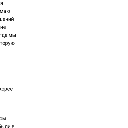
ая
ма о
ашений
 не
огда мы
оторую
е
корее
ном
были в