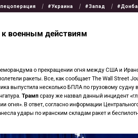
пецоперация
#Украина
#Запад
#Донба
 к военным действиям
меморандума о прекращении огня между США и Ирано
летели ракеты. Все, как сообщает The Wall Street Jou
лика выпустила несколько БПЛА по грузовому судну 
нгапура.
Трамп
сразу же назвал данный инцидент «г
и огня». В ответ, согласно информации Центральног
несла удары по иранским складам ракет и беспилот