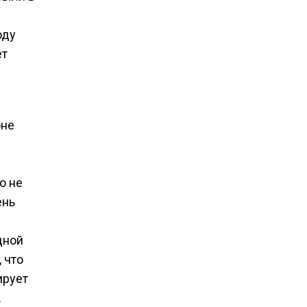
оду
ет
оне
о не
ень
дной
 что
рует
.