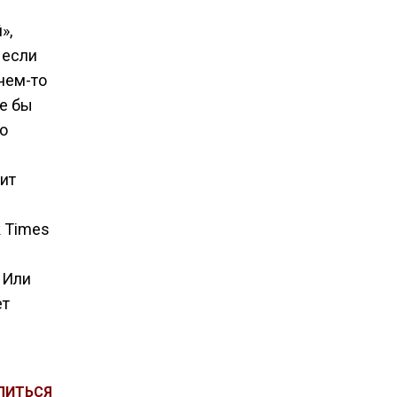
»,
 если
чем-то
е бы
о
е
ит
k Times
 Или
ет
ЛИТЬСЯ