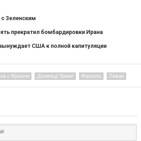
 с Зеленским
пять прекратил бомбардировки Ирана
 вынуждает США к полной капитуляции
на с Ираном
Дональд Трамп
Израиль
Ливан