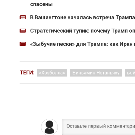
спасены
В Вашингтоне началась встреча Трампа
Стратегический тупик: почему Трамп о
«Зыбучие пески» для Трампа: как Иран
ТЕГИ:
«Хэзболла»
Биньямин Нетаньяху
вой