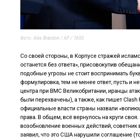
Фото: Alex Brandon / AP / TASS
Со своей стороны, в Корпусе стражей исламс
останется без ответа», присовокупив обещан
подобные угрозы не стоит воспринимать бук
формулировка, тем не менее ответ, пусть и 
центра при ВМС Великобритании, иранцы атак
были перехвачены), а также, как пишет Clash
официальные власти страны назвали «вопию
права. В общем, всё вернулось на круги своя
возобновление военных действий, советник 
заявил, что это США нарушили соглашение (то