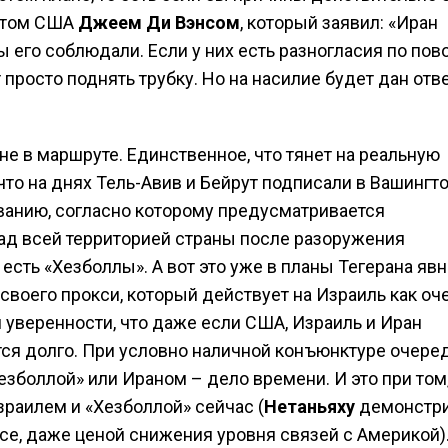
ентом США
Джеем Ди Вэнсом
, который заявил: «Иран
 его соблюдали. Если у них есть разногласия по пов
 просто поднять трубку. Но на насилие будет дан отв
не в маршруте. Единственное, что тянет на реальную
 что на днях Тель-Авив и Бейрут подписали в Вашингт
ванию, согласно которому предусматривается
ад всей территорией страны после разоружения
сть «Хезболлы». А вот это уже в планы Тегерана явн
своего прокси, который действует на Израиль как оч
 уверенности, что даже если США, Израиль и Иран
тся долго. При условно наличной конъюнктуре очере
зболлой» или Ираном – дело времени. И это при том,
зраилем и «Хезболлой» сейчас (
Нетаньяху
демонстри
се, даже ценой снижения уровня связей с Америкой)