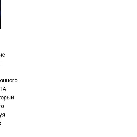
не
о
ионного
ПЛА
оторый
го
уя
о