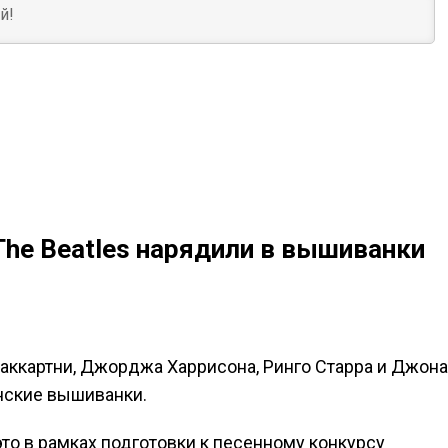
The Beatles нарядили в вышиванки
Маккартни, Джорджа Харрисона, Ринго Старра и Джона
нские вышиванки.
то в рамках подготовки к песенному конкурсу