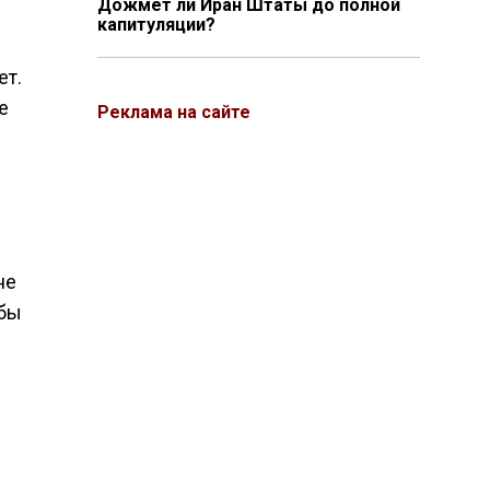
Дожмёт ли Иран Штаты до полной
капитуляции?
ет.
е
Реклама на сайте
не
 бы