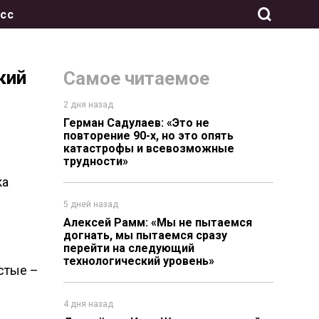
сс
кий
Самое читаемое
2 дня назад
Герман Садулаев: «Это не
повторение 90-х, но это опять
катастрофы и всевозможные
трудности»
ка
5 дней назад
Алексей Рамм: «Мы не пытаемся
догнать, мы пытаемся сразу
перейти на следующий
технологический уровень»
стые –
4 дня назад