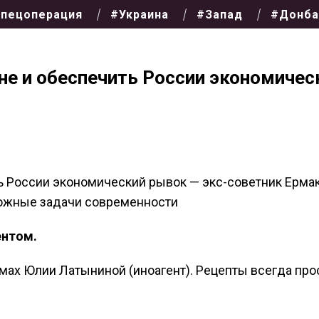
пецоперация
#Украина
#Запад
#Донба
не и обеспечить России экономичес
ь России экономический рывок — экс-советник Ерма
можные задачи современности
ентом.
мах Юлии Латыниной (иноагент). Рецепты всегда про