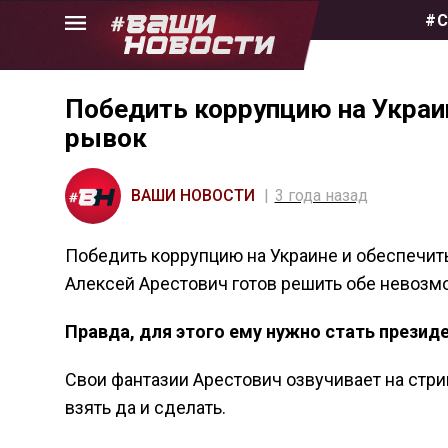
Skip
#С
to
the
content
Победить коррупцию на Украи
рывок
ВАШИ НОВОСТИ
3 года назад
Победить коррупцию на Украине и обеспечит
Алексей Арестович готов решить обе невоз
Правда, для этого ему нужно стать презид
Свои фантазии Арестович озвучивает на стри
взять да и сделать.