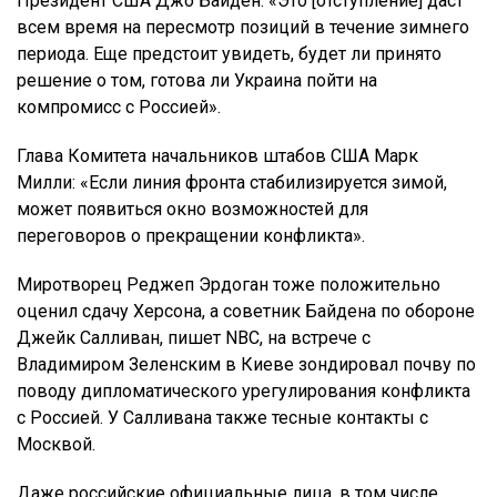
Президент США Джо Байден: «Это [отступление] даст
всем время на пересмотр позиций в течение зимнего
периода. Еще предстоит увидеть, будет ли принято
решение о том, готова ли Украина пойти на
компромисс с Россией».
Глава Комитета начальников штабов США Марк
Милли: «Если линия фронта стабилизируется зимой,
может появиться окно возможностей для
переговоров о прекращении конфликта».
Миротворец Реджеп Эрдоган тоже положительно
оценил сдачу Херсона, а советник Байдена по обороне
Джейк Салливан, пишет NBC, на встрече с
Владимиром Зеленским в Киеве зондировал почву по
поводу дипломатического урегулирования конфликта
с Россией. У Салливана также тесные контакты с
Москвой.
Даже российские официальные лица, в том числе