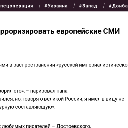
пецоперация
#Украина
#Запад
#Донба
ерроризировать европейские СМИ
иями в распространении «русской империалистическо
орил это», – парировал папа.
лся, но, говоря о великой России, я имел в виду не
турную составляющую».
х любимых писателей – Достоевского.