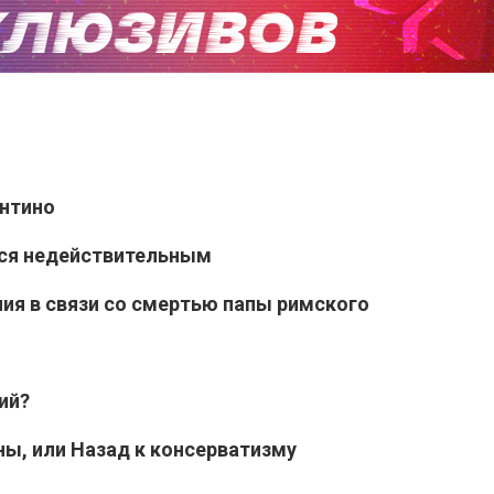
антино
лся недействительным
ия в связи со смертью папы римского
ий?
ны, или Назад к консерватизму