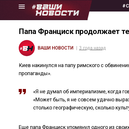
Skip
#С
to
the
content
Папа Франциск продолжает т
ВАШИ НОВОСТИ
3 года назад
Киев накинулся на папу римского с обвинен
пропаганды».
«Я не думал об империализме, когда гов
«Может быть, я не совсем удачно вырази
столько географическую, сколько куль
Еще папа Франциск упомянул одного из свои