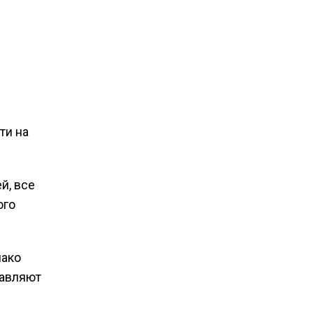
ти на
й, все
ого
нако
тавляют