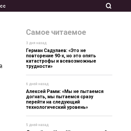
сс
Самое читаемое
3 дня назад
Герман Садулаев: «Это не
повторение 90-х, но это опять
катастрофы и всевозможные
й
трудности»
6 дней назад
Алексей Рамм: «Мы не пытаемся
догнать, мы пытаемся сразу
перейти на следующий
технологический уровень»
5 дней назад