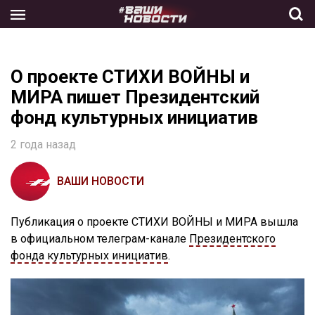
Skip
to
the
content
О проекте СТИХИ ВОЙНЫ и
МИРА пишет Президентский
фонд культурных инициатив
2 года назад
ВАШИ НОВОСТИ
Публикация о проекте СТИХИ ВОЙНЫ и МИРА вышла
в официальном телеграм-канале
Президентского
фонда культурных инициатив
.