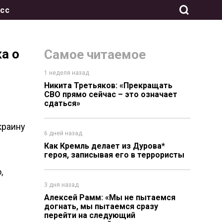
сс
а о
Самое читаемое
1 неделя назад
Никита Третьяков: «Прекращать
СВО прямо сейчас – это означает
сдаться»
краину
6 дней назад
Как Кремль делает из Дурова*
героя, записывая его в террористы
,
3 дня назад
Алексей Рамм: «Мы не пытаемся
догнать, мы пытаемся сразу
перейти на следующий