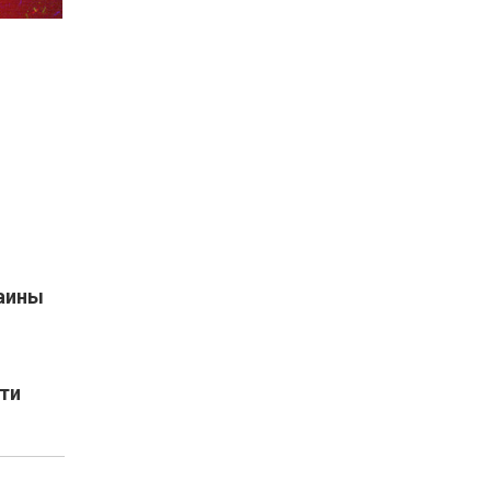
раины
ти