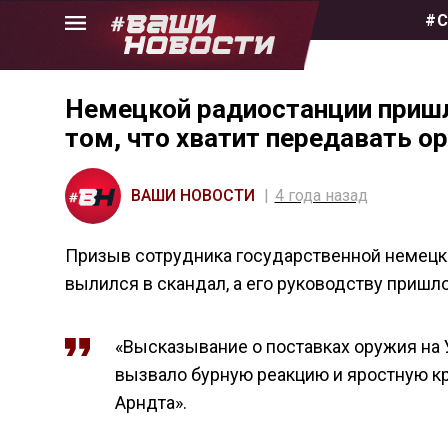
Skip
#С
to
the
content
Немецкой радиостанции пришл
том, что хватит передавать о
ВАШИ НОВОСТИ
4 года назад
Призыв сотрудника государственной немецко
вылился в скандал, а его руководству пришло
«Высказывание о поставках оружия на 
вызвало бурную реакцию и яростную кр
Арндта».