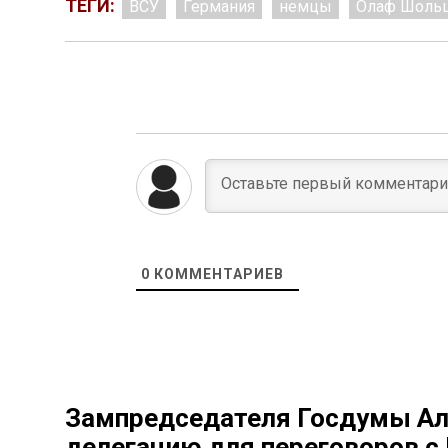
ТЕГИ:
ВСУ
Германия
немцы
Олаф Шоль
0
КОММЕНТАРИЕВ
Зампредседателя Госдумы Ал
делегацию для переговоров с