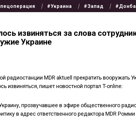
пецоперация
#Украина
#Запад
#Донба
ось извиняться за слова сотрудник
ружие Украине
й радиостанции MDR aktuell прекратить вооружать У
сь извиняться, пишет новостной портал T-online:
Украину, прозвучавшее в эфире общественного радио
итику в адрес ответственного редактора MDR Ромми