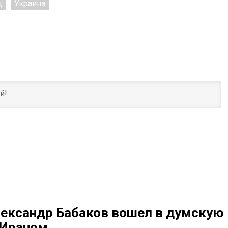
ц
Украина
ександр Бабаков вошел в думскую
 Ираном