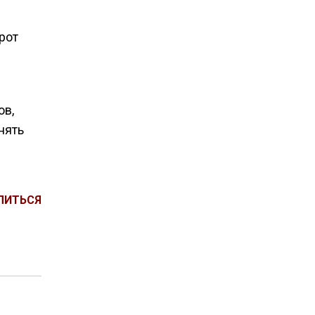
рот
ов,
нять
ЛИТЬСЯ