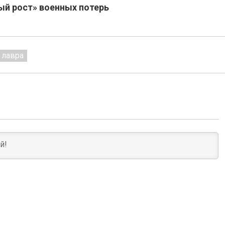
ый рост» военных потерь
 лавра