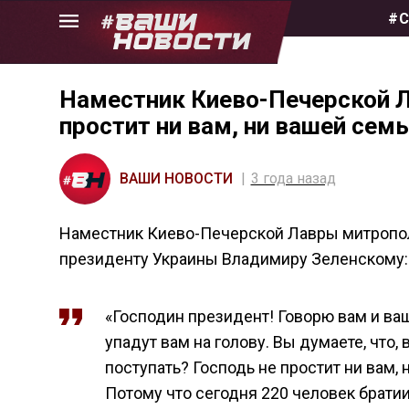
Skip
#С
to
the
content
Наместник Киево-Печерской Л
простит ни вам, ни вашей семь
ВАШИ НОВОСТИ
3 года назад
Наместник Киево-Печерской Лавры митропол
президенту Украины Владимиру Зеленскому:
«Господин президент! Говорю вам и ваш
упадут вам на голову. Вы думаете, что,
поступать? Господь не простит ни вам, 
Потому что сегодня 220 человек брати