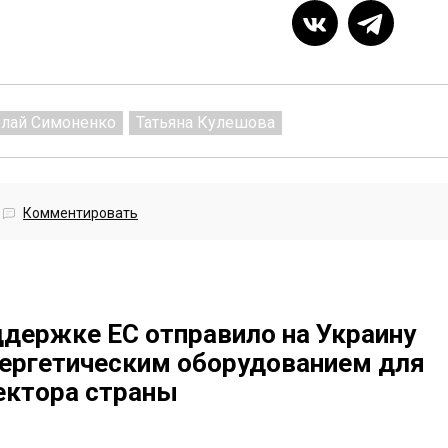
лай Симоненко
Татьяна Кулешова
Комментировать
ддержке ЕС отправило на Украину
нергетическим оборудованием для
ектора страны