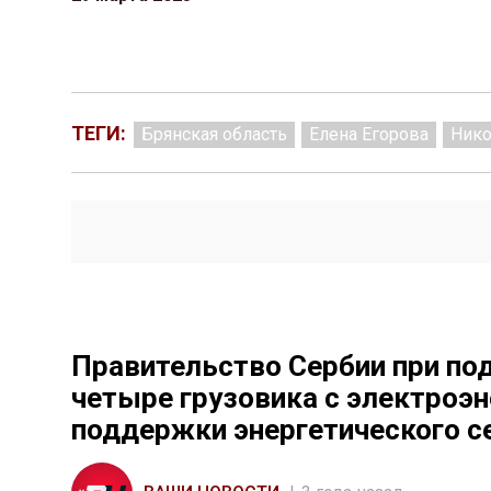
ТЕГИ:
Брянская область
Елена Егорова
Нико
Правительство Сербии при по
четыре грузовика с электроэ
поддержки энергетического с