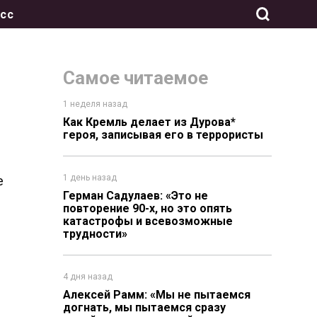
сс
Самое читаемое
1 неделя назад
Как Кремль делает из Дурова*
героя, записывая его в террористы
1 день назад
е
Герман Садулаев: «Это не
повторение 90-х, но это опять
катастрофы и всевозможные
трудности»
4 дня назад
Алексей Рамм: «Мы не пытаемся
догнать, мы пытаемся сразу