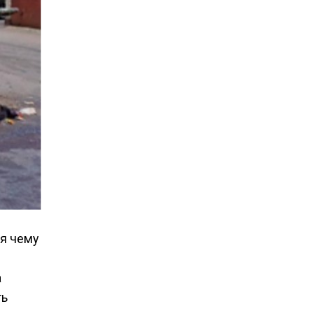
ря чему
а
ть