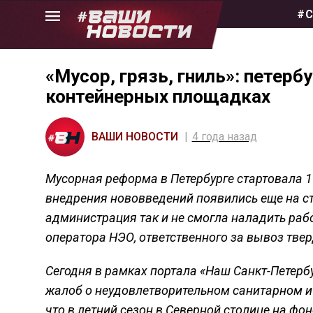
Skip
#С
to
the
content
«Мусор, грязь, гниль»: петер
контейнерных площадках
ВАШИ НОВОСТИ
4 года назад
Мусорная реформа в Петербурге стартовала 1
внедрения нововведений появились еще на с
администрация так и не смогла наладить раб
оператора НЭО, ответственного за вывоз тве
Сегодня в рамках портала «Наш Санкт-Петерб
жалоб о неудовлетворительном санитарном и
что в летний сезон в Северной столице на ф