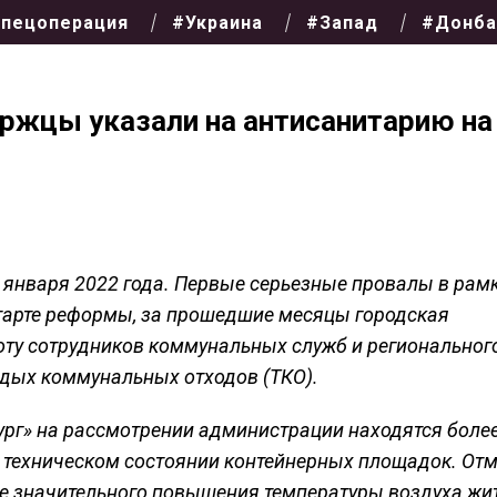
пецоперация
#Украина
#Запад
#Донба
буржцы указали на антисанитарию на
 января 2022 года. Первые серьезные провалы в рам
тарте реформы, за прошедшие месяцы городская
оту сотрудников коммунальных служб и региональног
рдых коммунальных отходов (ТКО).
ург» на рассмотрении администрации находятся боле
 техническом состоянии контейнерных площадок. Отм
оне значительного повышения температуры воздуха жи