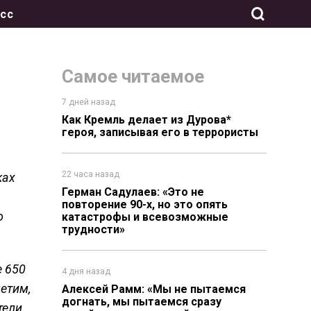
сс
Самое читаемое
7 дней назад
Как Кремль делает из Дурова*
героя, записывая его в террористы
22 часа назад
ках
Герман Садулаев: «Это не
повторение 90-х, но это опять
о
катастрофы и всевозможные
трудности»
е 650
4 дня назад
етим,
Алексей Рамм: «Мы не пытаемся
догнать, мы пытаемся сразу
тели