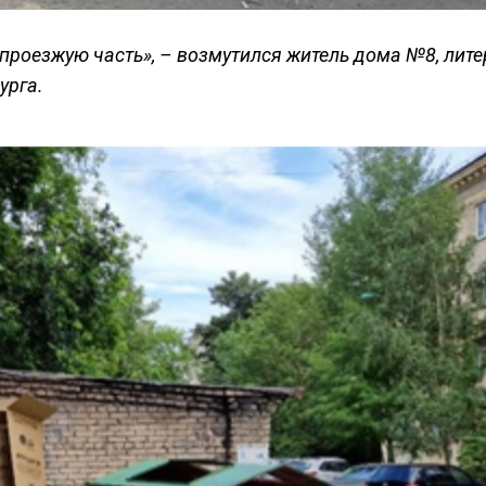
 проезжую часть», – возмутился житель дома №8, литер
урга.