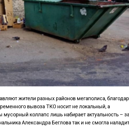
тавляют жители разных районов мегаполиса, благода
ременного вывоза ТКО носит не локальный, а
ы мусорный коллапс лишь набирает актуальность – з
льника Александра Беглова так и не смогла налади