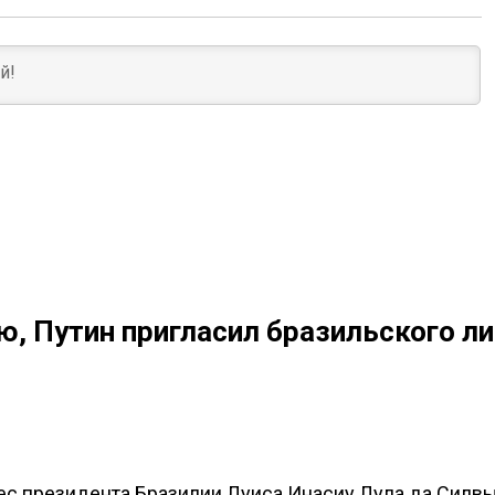
, Путин пригласил бразильского л
ес президента Бразилии Луиса Инасиу Лула да Силвы