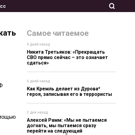
сс
кать
Самое читаемое
6 дней назад
Никита Третьяков: «Прекращать
СВО прямо сейчас – это означает
сдаться»
6 дней назад
Ф
Как Кремль делает из Дурова*
героя, записывая его в террористы
2 дня назад
омощью
Алексей Рамм: «Мы не пытаемся
догнать, мы пытаемся сразу
перейти на следующий