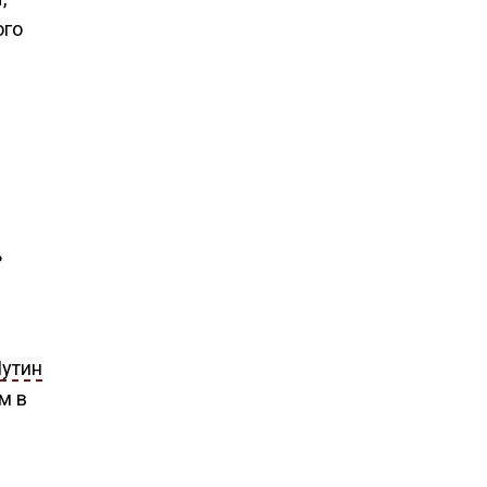
ого
ь
утин
м в