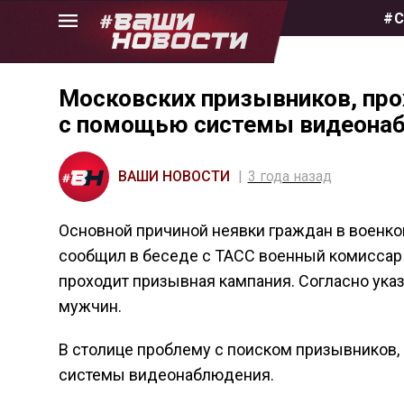
Skip
#С
to
the
content
Московских призывников, про
с помощью системы видеона
ВАШИ НОВОСТИ
3 года назад
Основной причиной неявки граждан в военком
сообщил в беседе с ТАСС военный комиссар 
проходит призывная кампания. Согласно указ
мужчин.
В столице проблему с поиском призывников,
системы видеонаблюдения.