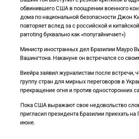
обвинившего США в поощрении военного кон
дома по национальной безопасности Джон Ки
повторяет вслед за с российской и китайско
parroting буквально как «попугайничает»)
Министр иностранных дел Бразилии Мауро Вией
Вашингтона. Накануне он встречался со сво
Виейра заявил журналистам после встречи, 
группу стран для мирных переговоров в Украи
прекращение огня и против односторонних са
Пока США выражают свое недовольство слов
пригласил президента Бразилии приехать н
июне.