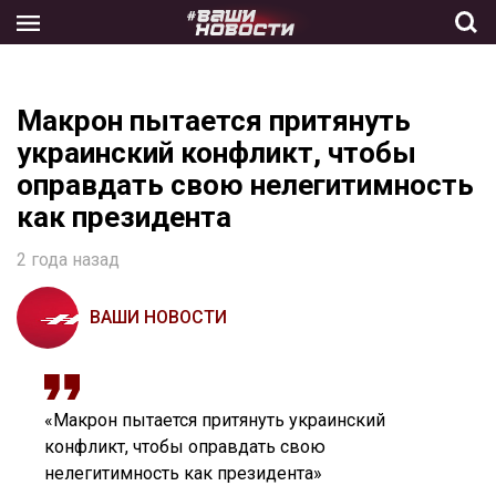
Skip
to
the
content
Макрон пытается притянуть
украинский конфликт, чтобы
оправдать свою нелегитимность
как президента
2 года назад
ВАШИ НОВОСТИ
«Макрон пытается притянуть украинский
конфликт, чтобы оправдать свою
нелегитимность как президента»