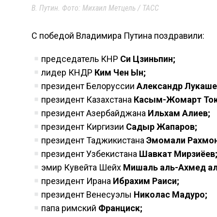
В. Путин. Фото: Михаил Метцель / ТАСС
С победой Владимира Путина поздравили:
председатель КНР
Си Цзиньпин;
лидер КНДР
Ким Чен Ын;
президент Белоруссии
Александр Лукаше
президент Казахстана
Касым-Жомарт Ток
президент Азербайджана
Ильхам Алиев;
президент Киргизии
Садыр Жапаров;
президент Таджикистана
Эмомали Рахмон
президент Узбекистана
Шавкат Мирзиёев
эмир Кувейта Шейх
Мишаль аль-Ахмед ал
президент Ирана
Ибрахим Раиси;
президент Венесуэлы
Николас Мадуро;
папа римский
Франциск;