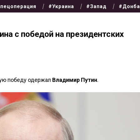
пецоперация
#Украина
#Запад
#Донба
на с победой на президентских
ную победу одержал
Владимир Путин
.