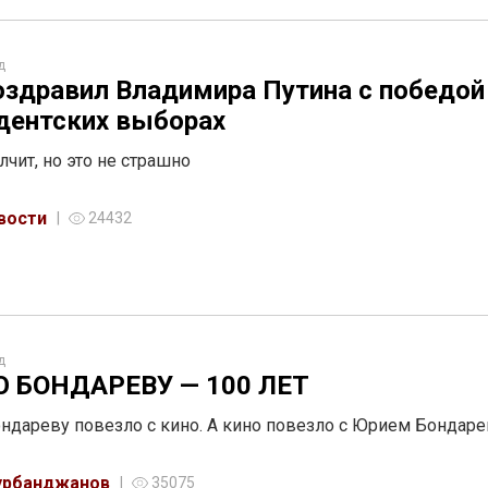
д
оздравил Владимира Путина с победой
дентских выборах
лчит, но это не страшно
вости
24432
д
 БОНДАРЕВУ — 100 ЛЕТ
дареву повезло с кино. А кино повезло с Юрием Бондар
урбанджанов
35075