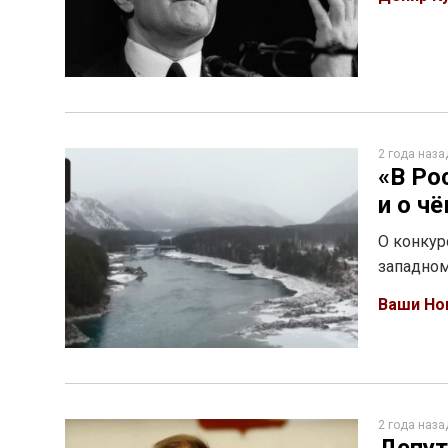
2 года наза
«В Ро
и о ч
О конкур
западном
Ваши Но
2 года наза