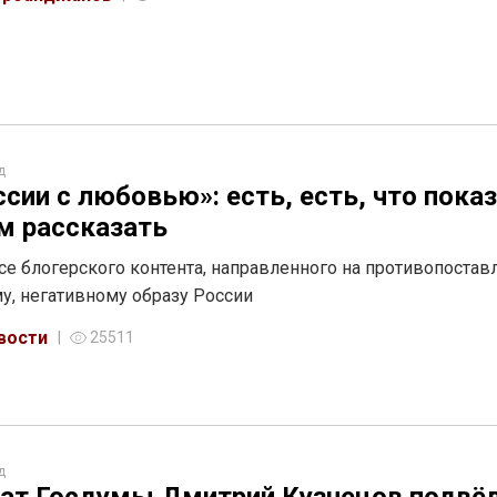
д
ссии с любовью»: есть, есть, что пока
ём рассказать
се блогерского контента, направленного на противопостав
у, негативному образу России
вости
25511
д