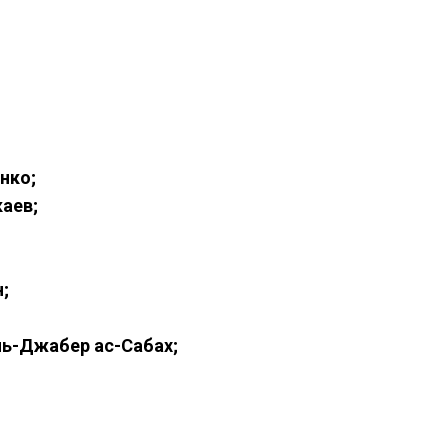
нко;
аев;
;
;
ь-Джабер ас-Сабах;