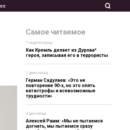
сс
Самое читаемое
1 неделя назад
Как Кремль делает из Дурова*
героя, записывая его в террористы
1 день назад
Герман Садулаев: «Это не
повторение 90-х, но это опять
катастрофы и всевозможные
трудности»
4 дня назад
Алексей Рамм: «Мы не пытаемся
догнать, мы пытаемся сразу