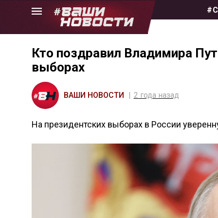
Skip
#С
to
the
content
Кто поздравил Владимира Пути
выборах
ВАШИ НОВОСТИ
2 года назад
На президентских выборах в России уверен