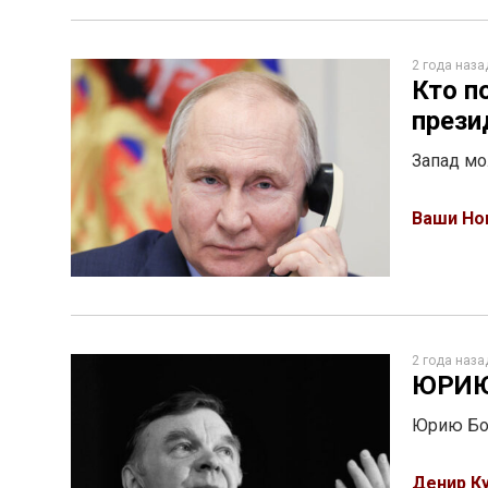
2 года наза
Кто п
прези
Запад мо
Ваши Но
2 года наза
ЮРИЮ
Юрию Бон
Денир К