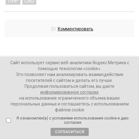
ЛНР
СВО
Комментировать
Сайт использует сервис веб-аналитики Яндекс Метрика с
Британия впервые признала
помощью технологии «cookie».
гибель своего военного на
Это позволяет нам анализировать взаимодействие
посетителей с сайтом и делать его лучше.
Украине
Продолжая пользоваться сайтом, вы даёте
информированное согласие
8 месяцев назад
на использование ограниченного объема ваших
персональных данных и соглашаетесь с использованием
файлов cookie
ВАШИ НОВОСТИ
Я ознакомлен(а) с условиями использования cookie и даю
согласие
Британский премьер Стармер заявил, что десантник
СОГЛАСИТЬСЯ
Джордж Хули (это фамилия) погиб в результате