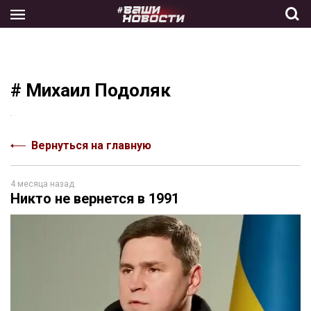
Skip
to
the
content
# Михаил Подоляк
.
Вернуться на главную
4 месяца назад
Никто не вернется в 1991