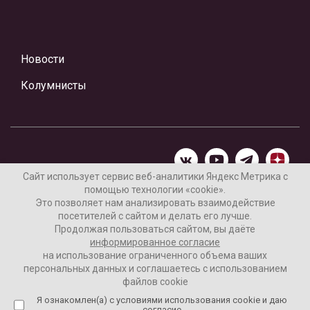
Новости
Колумнисты
Сайт использует сервис веб-аналитики Яндекс Метрика с
помощью технологии «cookie».
Материалы предоставлены редакцией Интернет-газеты
Это позволяет нам анализировать взаимодействие
«Ваши новости»
посетителей с сайтом и делать его лучше.
Продолжая пользоваться сайтом, вы даёте
Нашли ошибку? Выделите ее и нажмите Ctrl+Enter
информированное согласие
на использование ограниченного объема ваших
персональных данных и соглашаетесь с использованием
файлов cookie
16+
Согласие пользователя на обработку данных
Я ознакомлен(а) с условиями использования cookie и даю
согласие