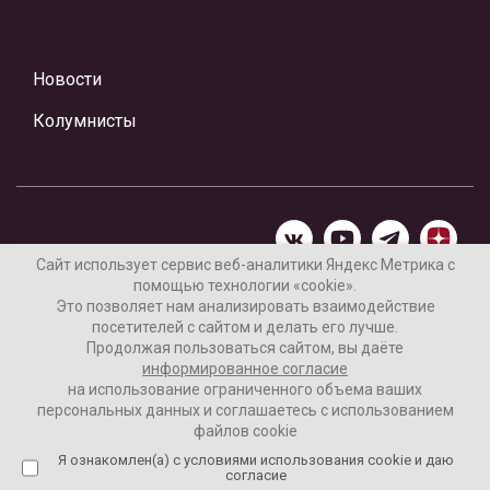
Новости
Колумнисты
Сайт использует сервис веб-аналитики Яндекс Метрика с
помощью технологии «cookie».
Материалы предоставлены редакцией Интернет-газеты
Это позволяет нам анализировать взаимодействие
«Ваши новости»
посетителей с сайтом и делать его лучше.
Продолжая пользоваться сайтом, вы даёте
Нашли ошибку? Выделите ее и нажмите Ctrl+Enter
информированное согласие
на использование ограниченного объема ваших
персональных данных и соглашаетесь с использованием
файлов cookie
16+
Согласие пользователя на обработку данных
Я ознакомлен(а) с условиями использования cookie и даю
согласие