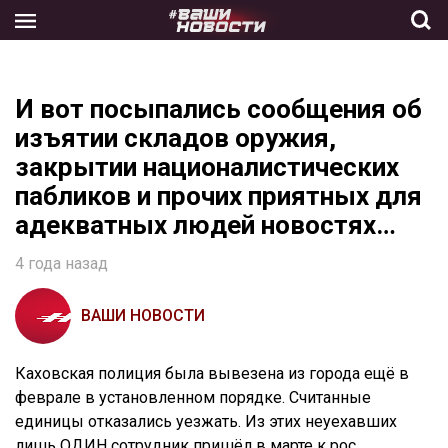
Skip
to
the
content
И вот посыпались сообщения об
изъятии складов оружия,
закрытии националистических
пабликов и прочих приятных для
адекватных людей новостях…
4 года назад
ВАШИ НОВОСТИ
Каховская полиция была вывезена из города ещё в
феврале в установленном порядке. Считанные
единицы отказались уезжать. Из этих неуехавших
лишь ОДИН сотрудник пришёл в марте к рос.