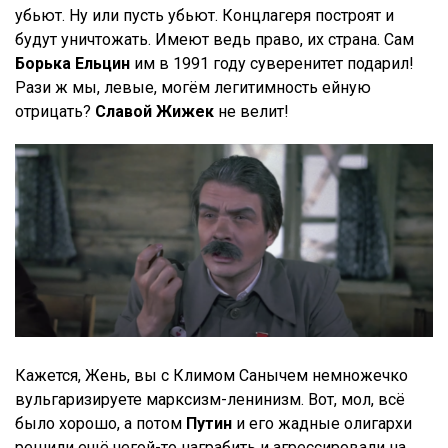
убьют. Ну или пусть убьют. Концлагеря построят и
будут уничтожать. Имеют ведь право, их страна. Сам
Борька Ельцин
им в 1991 году суверенитет подарил!
Рази ж мы, левые, могём легитимность ейную
отрицать?
Славой
Жижек
не велит!
Кажется, Жень, вы с Климом Санычем немножечко
вульгаризируете марксизм-ленинизм. Вот, мол, всё
было хорошо, а потом
Путин
и его жадные олигархи
решили ещё чегой-то награбить и агрессировали на