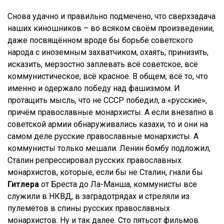
Снова удачно и правильно подмечено, что сверхзадача
наших киношников – во всяком своём произведении,
даже посвящённом вроде бы борьбе советского
народа с иноземным захватчиком, охаять, принизить,
исказить, мерзостно заплевать всё советское, всё
коммунистическое, всё красное. В общем, всё то, что
именно и одержало победу над фашизмом. И
протащить мысль, что не СССР победил, а «русские»,
причём православные монархисты. А если внезапно в
советской армии обнаруживались казахи, то и они на
самом деле русские православные монархисты. А
коммунисты только мешали. Ленин бомбу подложил,
Сталин репрессировал русских православных
монархистов, которые, если бы не Сталин, гнали бы
Гитлера
от Бреста до Ла-Манша, коммунисты все
служили в НКВД, в заградотрядах и стреляли из
пулемётов в спины русских православных
монархистов. Ну и так далее. Сто пятьсот фильмов