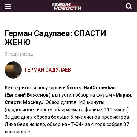
Skip
to
the
content
Герман Садулаев: СПАСТИ
ЖЕНЮ
3 года назад
ГЕРМАН САДУЛАЕВ
Кинокритик и популярный блогер
BadComedian
(Евгений Баженов)
выпустил обзор на фильм
«Мария.
Спасти Москву»
. Обзор длится 142 минуты
(продолжительность обзираемого фильма 111 минут).
За два дня у обзора больше 5 миллионов просмотров.
Лиха беда начало, обзор на
«Т-34»
за 4 года собрал 37
миллионов.