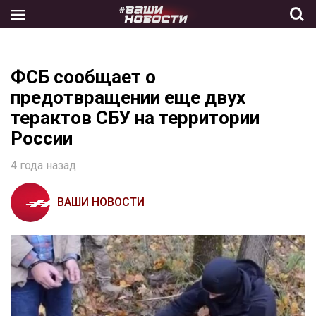
Skip
to
the
content
ФСБ сообщает о
предотвращении еще двух
терактов СБУ на территории
России
4 года назад
ВАШИ НОВОСТИ