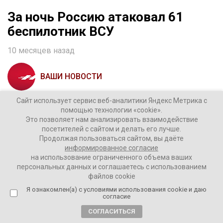
За ночь Россию атаковал 61
беспилотник ВСУ
10 месяцев назад
ВАШИ НОВОСТИ
Сайт использует сервис веб-аналитики Яндекс Метрика с
По данным Минобороны, средствами ПВО
помощью технологии «cookie».
перехвачены и уничтожены:
Это позволяет нам анализировать взаимодействие
посетителей с сайтом и делать его лучше.
Продолжая пользоваться сайтом, вы даёте
32 БПЛА – над территорией Республики Крым,
информированное согласие
13 – над территорией Ростовской области,
на использование ограниченного объема ваших
6 – над акваторией Черного моря,
персональных данных и соглашаетесь с использованием
5 – над территорией Брянской области,
файлов cookie
по два – над Тульской областью и Московским
Я ознакомлен(а) с условиями использования cookie и даю
согласие
регионом,
один – над территорией Курской области.
СОГЛАСИТЬСЯ