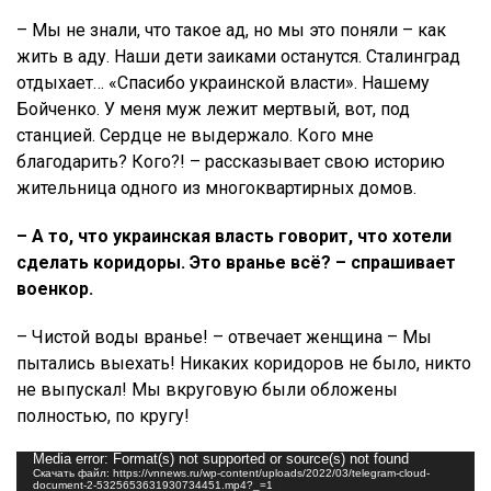
– Мы не знали, что такое ад, но мы это поняли – как
жить в аду. Наши дети заиками останутся. Сталинград
отдыхает… «Спасибо украинской власти». Нашему
Бойченко. У меня муж лежит мертвый, вот, под
станцией. Сердце не выдержало. Кого мне
благодарить? Кого?! – рассказывает свою историю
жительница одного из многоквартирных домов.
– А то, что украинская власть говорит, что хотели
сделать коридоры. Это вранье всё? – спрашивает
военкор.
– Чистой воды вранье! – отвечает женщина – Мы
пытались выехать! Никаких коридоров не было, никто
не выпускал! Мы вкруговую были обложены
полностью, по кругу!
Видеоплеер
Media error: Format(s) not supported or source(s) not found
Скачать файл: https://vnnews.ru/wp-content/uploads/2022/03/telegram-cloud-
document-2-5325653631930734451.mp4?_=1