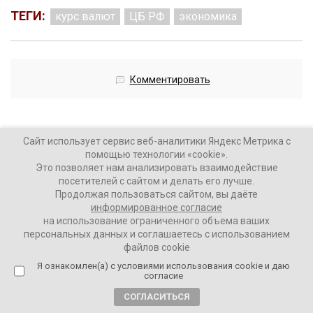
ТЕГИ:
курс валют
ЦБ РФ
экономика
Комментировать
Сайт использует сервис веб-аналитики Яндекс Метрика с
помощью технологии «cookie».
Мединский и Арахамия начали
Это позволяет нам анализировать взаимодействие
встречу в Стамбуле
посетителей с сайтом и делать его лучше.
Продолжая пользоваться сайтом, вы даёте
информированное согласие
4 года назад
на использование ограниченного объема ваших
персональных данных и соглашаетесь с использованием
ВАШИ НОВОСТИ
файлов cookie
Я ознакомлен(а) с условиями использования cookie и даю
согласие
Глава российской делегации и помощник президента
СОГЛАСИТЬСЯ
Российской Федерации
Владимир Мединский