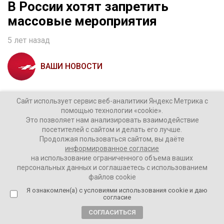
В России хотят запретить
массовые мероприятия
5 лет назад
ВАШИ НОВОСТИ
Глава Роспотребнадзора
Анна Попова
обратилась с
Сайт использует сервис веб-аналитики Яндекс Метрика с
просьбой поддержать проект о запрете проведения
помощью технологии «cookie».
массовых мероприятий в России к председателю
Это позволяет нам анализировать взаимодействие
посетителей с сайтом и делать его лучше.
правительства РФ
Михаилу Мишустину
.
Продолжая пользоваться сайтом, вы даёте
информированное согласие
На заседании президиума координационного совета
на использование ограниченного объема ваших
по борьбе с COVID-19 при правительстве РФ Попова
персональных данных и соглашаетесь с использованием
заявила:
файлов cookie
Я ознакомлен(а) с условиями использования cookie и даю
согласие
«Михаил Владимирович, хотела попросить Вас
поддержать наше предложение. Состоит оно вот в
СОГЛАСИТЬСЯ
чем. Буквально последнюю неделю мы наблюдаем,