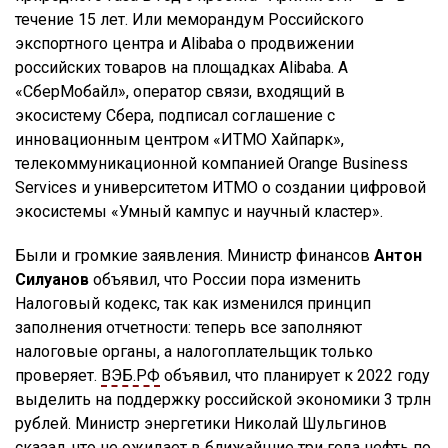
течение 15 лет. Или меморандум Российского
экспортного центра и Alibaba о продвижении
российских товаров на площадках Alibaba. А
«СберМобайл», оператор связи, входящий в
экосистему Сбера, подписал соглашение с
инновационным центром «ИТМО Хайпарк»,
телекоммуникационной компанией Orange Business
Services и университетом ИТМО о создании цифровой
экосистемы «Умный кампус и научный кластер».
Были и громкие заявления. Министр финансов
Антон
Силуанов
объявил, что России пора изменить
Налоговый кодекс, так как изменился принцип
заполнения отчетности: теперь все заполняют
налоговые органы, а налогоплательщик только
проверяет.
ВЭБ.РФ
объявил, что планирует к 2022 году
выделить на поддержку российской экономики 3 трлн
рублей. Министр энергетики Николай Шульгинов
сказал, что не ожидает в ближайшие три года нефть по