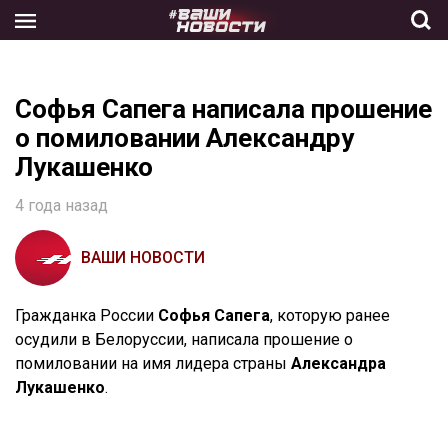
Skip
to
the
content
Софья Сапега написала прошение
о помиловании Александру
Лукашенко
4 года назад
ВАШИ НОВОСТИ
Гражданка России
Софья Сапега
, которую ранее
осудили в Белоруссии, написала прошение о
помиловании на имя лидера страны
Александра
Лукашенко
.