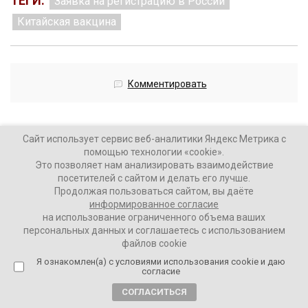
ТЕГИ:
Заявка на регистрацию в России
Китайская вакцина
Комментировать
Сайт использует сервис веб-аналитики Яндекс Метрика с
помощью технологии «cookie».
Это позволяет нам анализировать взаимодействие
Загрузить больше материалов
посетителей с сайтом и делать его лучше.
Продолжая пользоваться сайтом, вы даёте
информированное согласие
на использование ограниченного объема ваших
персональных данных и соглашаетесь с использованием
файлов cookie
Я ознакомлен(а) с условиями использования cookie и даю
согласие
СОГЛАСИТЬСЯ