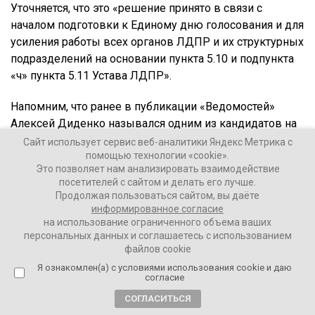
Уточняется, что это «решение принято в связи с
началом подготовки к Единому дню голосования и для
усиления работы всех органов ЛДПР и их структурных
подразделений на основании пункта 5.10 и подпункта
«ч» пункта 5.11 Устава ЛДПР».
Напомним, что ранее в публикации «Ведомостей»
Алексей Диденко назывался одним из кандидатов на
пост Жириновского в том случае, если процесс
Сайт использует сервис веб-аналитики Яндекс Метрика с
помощью технологии «cookie».
выздоровления последнего затянется.
Это позволяет нам анализировать взаимодействие
посетителей с сайтом и делать его лучше.
Продолжая пользоваться сайтом, вы даёте
Ваши Новости
информированное согласие
30 марта 2022
на использование ограниченного объема ваших
персональных данных и соглашаетесь с использованием
файлов cookie
ПОДЕЛИТЬСЯ
Я ознакомлен(а) с условиями использования cookie и даю
согласие
СОГЛАСИТЬСЯ