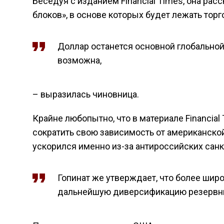
Беседуя с изданием Financial Times, она рас
блоков», в основе которых будет лежать тор
Доллар останется основной глобальной
возможна,
– выразилась чиновница.
Крайне любопытно, что в материале Financial
сократить свою зависимость от американско
ускорился именно из-за антироссийских санк
Гопинат же утверждает, что более шир
дальнейшую диверсификацию резервны