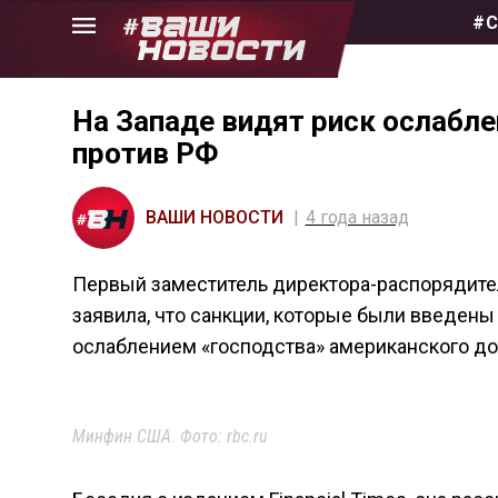
Skip
#С
to
the
content
На Западе видят риск ослабле
против РФ
ВАШИ НОВОСТИ
4 года назад
Первый заместитель директора-распорядит
заявила, что санкции, которые были введен
ослаблением «господства» американского до
Минфин США. Фото: rbc.ru