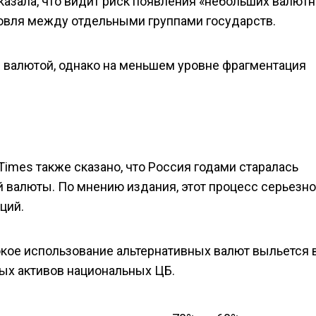
сказала, что видит риск появления «небольших валют
говля между отдельными группами государств.
 валютой, однако на меньшем уровне фрагментация
 Times также сказано, что Россия годами старалась
й валюты. По мнению издания, этот процесс серьезно
ций.
окое использование альтернативных валют выльется 
х активов национальных ЦБ.