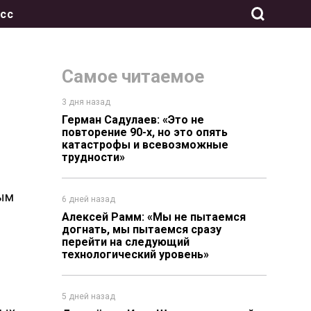
сс
Самое читаемое
3 дня назад
Герман Садулаев: «Это не
повторение 90-х, но это опять
катастрофы и всевозможные
трудности»
ным
6 дней назад
Алексей Рамм: «Мы не пытаемся
догнать, мы пытаемся сразу
перейти на следующий
технологический уровень»
5 дней назад