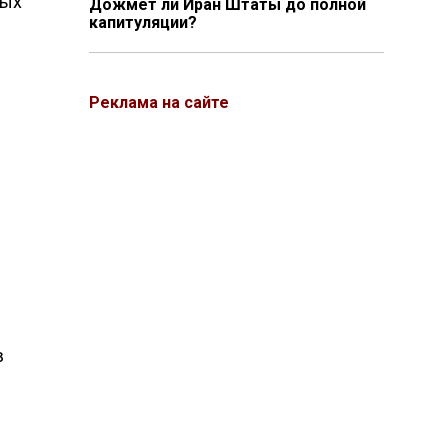
ных
Дожмёт ли Иран Штаты до полной
капитуляции?
Реклама на сайте
в