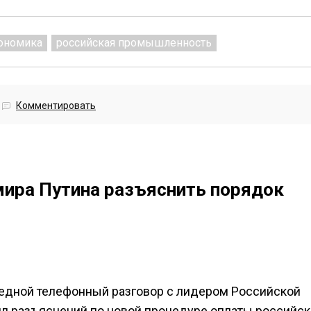
кономика
российская промышленность
Комментировать
ира Путина разъяснить порядок
едной телефонный разговор с лидером Российской
л разъяснений по новой процедуре оплаты российск