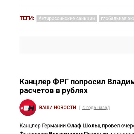
ТЕГИ:
Антироссийские санкции
глобальная э
Канцлер ФРГ попросил Владим
расчетов в рублях
ВАШИ НОВОСТИ
4 года назад
Канцлер Германии
Олаф Шольц
провел очер
Федерации
Владимиром Путиным
и попроси