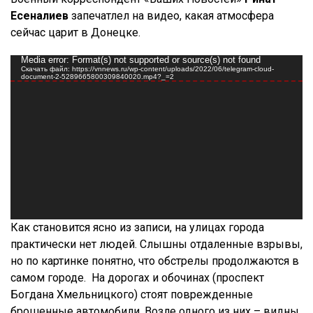
Есеналиев
запечатлел на видео, какая атмосфера
сейчас царит в Донецке.
Видеоплеер
Media error: Format(s) not supported or source(s) not found
Скачать файл: https://vnnews.ru/wp-content/uploads/2022/06/telegram-cloud-
document-2-5289665800309840020.mp4?_=2
Как становится ясно из записи, на улицах города
практически нет людей. Слышны отдаленные взрывы,
но по картинке понятно, что обстрелы продолжаются в
самом городе. На дорогах и обочинах (проспект
Богдана Хмельницкого) стоят поврежденные
брошенные автомобили. Возле одного из них – видны