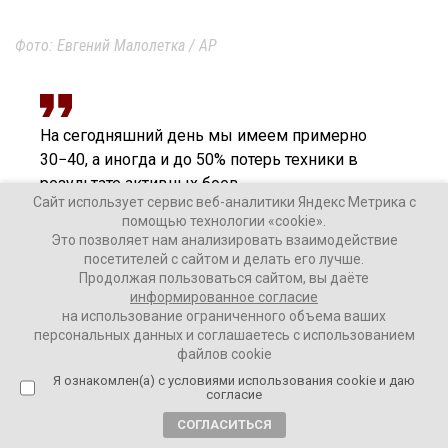
Фото: Евгений Малолетка / AP
На сегодняшний день мы имеем примерно
30−40, а иногда и до 50% потерь техники в
результате активных боев,
Сайт использует сервис веб-аналитики Яндекс Метрика с
помощью технологии «cookie».
Это позволяет нам анализировать взаимодействие
– уточнил военный.
посетителей с сайтом и делать его лучше.
Продолжая пользоваться сайтом, вы даёте
Карпенко настаивает, что Украина якобы потеряла
информированное согласие
1300
БМП,
400
танков и
700
артиллерийских систем. Он
на использование ограниченного объема ваших
персональных данных и соглашаетесь с использованием
подчеркнул, что линия фронта растянута на 2,5 тысяч
файлов cookie
километров. На более 1000 километров идут
Я ознакомлен(а) с условиями использования cookie и даю
активные боевые действия. При этом одна бригада
согласие
может держать примерно 40 км фронта. То есть всего
СОГЛАСИТЬСЯ
требуется украинцам 40 бригад. А каждая бригада –