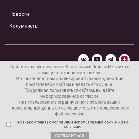
Новости
Колумнисты
Сайт использует сервис веб-аналитики Яндекс Метрика с
помощью технологии «cookie».
Материалы предоставлены редакцией Интернет-газеты
Это позволяет нам анализировать взаимодействие
«Ваши новости»
посетителей с сайтом и делать его лучше.
Продолжая пользоваться сайтом, вы даёте
Нашли ошибку? Выделите ее и нажмите Ctrl+Enter
информированное согласие
на использование ограниченного объема ваших
персональных данных и соглашаетесь с использованием
файлов cookie
16+
Согласие пользователя на обработку данных
Я ознакомлен(а) с условиями использования cookie и даю
согласие
Реклама на сайте
СОГЛАСИТЬСЯ