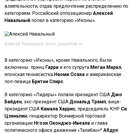
влиятельности, отдав предпочтение распределению по
категориям. Российский оппозиционер
Алексей
Навальный
попал в категорию «Иконы».
Алексей Навальный. Фото: peopletalk.ru
В категорию «Иконы», кроме Навального, были
включены: принц
Гарри
и его супруга
Меган Маркл
,
японская теннисистка
Наоми Осака
и американская
поп-певица
Бритни Спирс
.
В категорию «Лидеры» попали президент США
Джо
Байден
, экс-президент США
Дональд Трамп
, вице-
президент США
Камала Харрис
, председатель КНР
Си
Цзиньпин
, гендиректор Всемирной торговой
организации
Нгози Оконджо-Ивеала
и глава
политического офиса движения «Талибан»*
Абдул