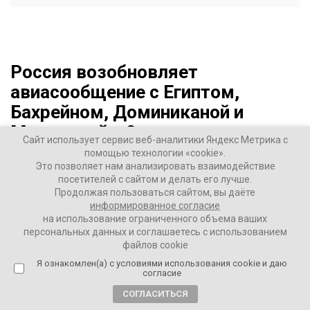
Россия возобновляет
авиасообщение с Египтом,
Бахрейном, Доминиканой и
Молдавией с 9 августа
Сайт использует сервис веб-аналитики Яндекс Метрика с
помощью технологии «cookie».
5 лет назад
Это позволяет нам анализировать взаимодействие
посетителей с сайтом и делать его лучше.
Продолжая пользоваться сайтом, вы даёте
ВАШИ НОВОСТИ
информированное согласие
на использование ограниченного объема ваших
персональных данных и соглашаетесь с использованием
Россия возобновляет авиасообщение с четырьмя
файлов cookie
странами, сообщила по итогам заседания
Я ознакомлен(а) с условиями использования cookie и даю
федерального оперативного штаба по борьбе с
согласие
коронавирусом вице-премьер
Татьяна Голикова
.
СОГЛАСИТЬСЯ