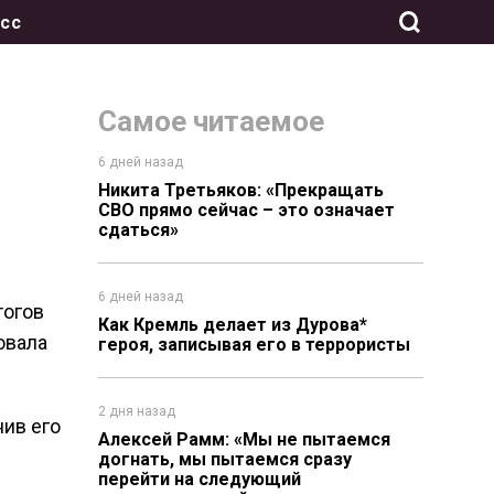
сс
Самое читаемое
6 дней назад
Никита Третьяков: «Прекращать
СВО прямо сейчас – это означает
сдаться»
6 дней назад
тогов
Как Кремль делает из Дурова*
овала
героя, записывая его в террористы
2 дня назад
нив его
Алексей Рамм: «Мы не пытаемся
догнать, мы пытаемся сразу
перейти на следующий