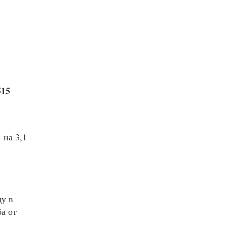
515
 на 3,1
ду в
а от