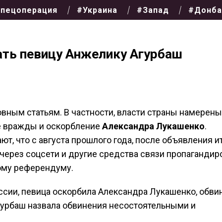
пецоперация
#Украина
#Запад
#Донба
ать певицу Анжелику Агурбаш
овным статьям. В частности, власти страны намерены
ие вражды и оскорбление
Александра Лукашенко
.
ют, что с августа прошлого года, после объявления и
через соцсети и другие средства связи пропагандир
ому референдуму.
ссии, певица оскорбила Александра Лукашенко, обви
гурбаш назвала обвинения несостоятельными и