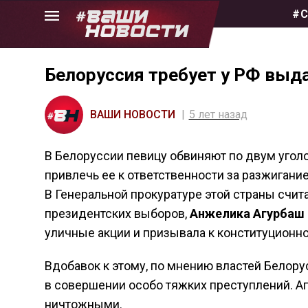
Skip
#С
to
the
content
Белоруссия требует у РФ выд
ВАШИ НОВОСТИ
5 лет назад
В Белоруссии певицу обвиняют по двум угол
привлечь ее к ответственности за разжиган
В Генеральной прокуратуре этой страны счита
президентских выборов,
Анжелика Агурбаш
уличные акции и призывала к конституционн
Вдобавок к этому, по мнению властей Белору
в совершении особо тяжких преступлений. А
ничтожными.