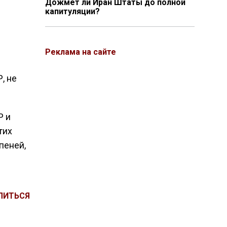
Дожмёт ли Иран Штаты до полной
капитуляции?
Реклама на сайте
, не
Р и
тих
пеней,
ЛИТЬСЯ