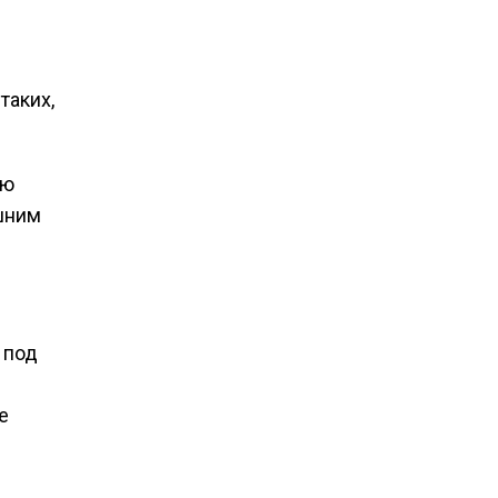
таких,
ию
шним
 под
е