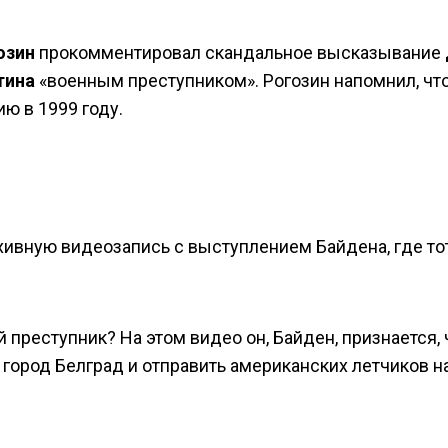
озин
прокомментировал скандальное высказывание
тина
«военным преступником». Рогозин напомнил, чт
ю в 1999 году.
хивную видеозапись с выступлением Байдена, где то
 преступник? На этом видео он, Байден, признается, 
ород Белград и отправить американских летчиков н