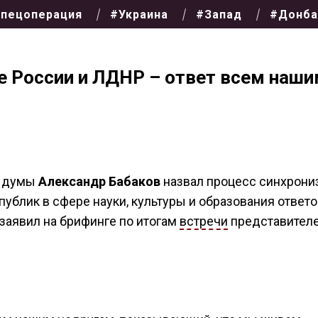
пецоперация
#Украина
#Запад
#Донба
е России и ЛДНР – ответ всем наши
й думы
Александр Бабаков
назвал процесс синхрони
ублик в сфере науки, культуры и образования ответ
заявил на брифинге по итогам
встречи
представител