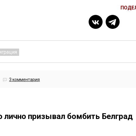
ПОДЕ
играция
3 комментария
о лично призывал бомбить Белград