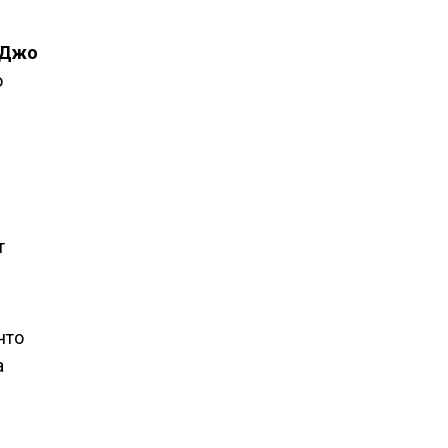
Джо
о
т
что
а