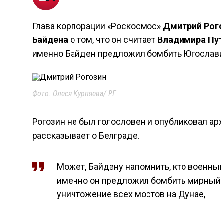
Глава корпорации «Роскосмос»
Дмитрий Рог
Байдена
о том, что он считает
Владимира Пу
именно Байден предложил бомбить Югослави
Фото: Олеся Курпяева/ РГ
Рогозин не был голословен и опубликовал ар
рассказывает о Белграде.
Может, Байдену напомнить, кто военный
именно он предложил бомбить мирный г
уничтожение всех мостов на Дунае,