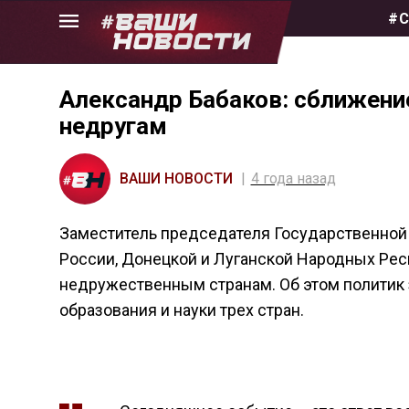
Skip
#С
to
the
content
Александр Бабаков: сближени
недругам
ВАШИ НОВОСТИ
4 года назад
Заместитель председателя Государственно
России, Донецкой и Луганской Народных Респ
недружественным странам. Об этом политик 
образования и науки трех стран.