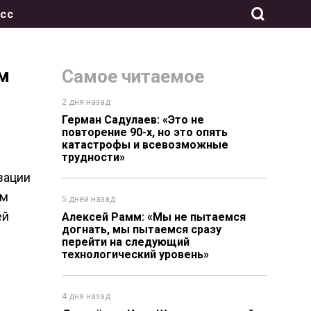
сс
м
Самое читаемое
2 дня назад
Герман Садулаев: «Это не
повторение 90-х, но это опять
катастрофы и всевозможные
трудности»
зации
ом
5 дней назад
ей
Алексей Рамм: «Мы не пытаемся
догнать, мы пытаемся сразу
перейти на следующий
технологический уровень»
4 дня назад