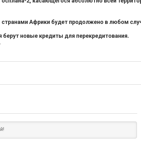
Госплана-2, касающегося абсолютно всей террито
о странами Африки будет продолжено в любом слу
я берут новые кредиты для перекредитования.
»