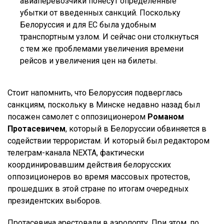
авиаперевозчики понесут определенные
убытки от введенных санкций. Поскольку
Белоруссия и для ЕС была удобным
транспортным узлом. И сейчас они столкнуться
с тем же проблемами увеличения времени
рейсов и увеличения цен на билеты.
Стоит напомнить, что Белоруссия подверглась
санкциям, поскольку в Минске недавно назад был
посажен самолет с оппозиционером
Романом
Протасевичем
, который в Белоруссии обвиняется в
содействии террористам. И который был редактором
телеграм-канала NEXTA, фактически
координировавшим действия белорусских
оппозиционеров во время массовых протестов,
прошедших в этой стране по итогам очередных
президентских выборов.
Протасевича арестовали в аэропорту. При этом, по