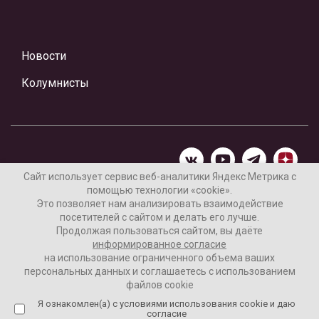
Новости
Колумнисты
Сайт использует сервис веб-аналитики Яндекс Метрика с
помощью технологии «cookie».
Материалы предоставлены редакцией Интернет-газеты
Это позволяет нам анализировать взаимодействие
«Ваши новости»
посетителей с сайтом и делать его лучше.
Продолжая пользоваться сайтом, вы даёте
Нашли ошибку? Выделите ее и нажмите Ctrl+Enter
информированное согласие
на использование ограниченного объема ваших
персональных данных и соглашаетесь с использованием
файлов cookie
16+
Согласие пользователя на обработку данных
Я ознакомлен(а) с условиями использования cookie и даю
согласие