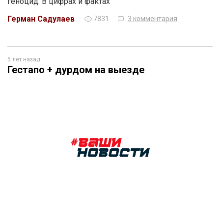
геноцид. В цифрах и фактах
Герман Садулаев
7831
3 комментария
5 лет назад
Гестапо + дурдом на выезде