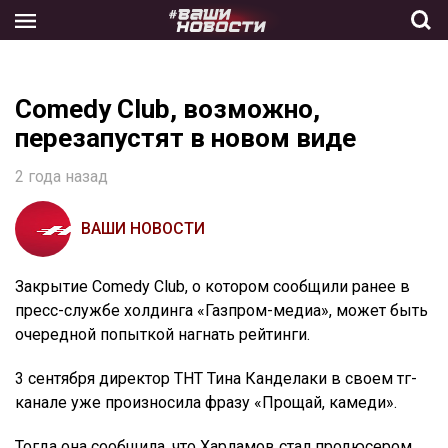
Skip
to
the
content
Comedy Club, возможно,
перезапустят в новом виде
2 года назад
ВАШИ НОВОСТИ
Закрытие Comedy Club, о котором сообщили ранее в
пресс-службе холдинга «Газпром-медиа», может быть
очередной попыткой нагнать рейтинги.
3 сентября директор ТНТ Тина Канделаки в своем тг-
канале уже произносила фразу «Прощай, камеди».
Тогда она сообщила, что Харламов стал продюсером