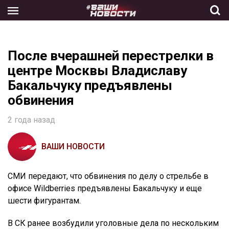
Skip
to
the
content
После вчерашней перестрелки в
центре Москвы Владиславу
Бакальчуку предъявлены
обвинения
2 года назад
ВАШИ НОВОСТИ
СМИ передают, что обвинения по делу о стрельбе в
офисе Wildberries предъявлены Бакальчуку и еще
шести фигурантам.
В СК ранее возбудили уголовные дела по нескольким