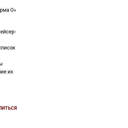
орма О»
рейсер-
список
мы
ние их
ЛИТЬСЯ