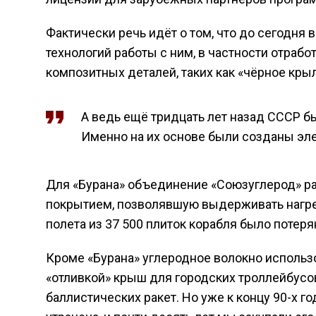
Фактически речь идёт о том, что до сегодня 
технологий работы с ним, в частности отрабо
композитных деталей, таких как «чёрное кры
А ведь ещё тридцать лет назад СССР б
Именно на их основе были созданы эл
Для «Бурана» объединение «Союзуглерод» р
покрытием, позволявшую выдерживать нагрев
полета из 37 500 плиток корабля было потеря
Кроме «Бурана» углеродное волокно использ
«отливкой» крыш для городских троллейбусов
баллистических ракет. Но уже к концу 90-х г