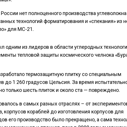
в России нет полноценного производства углеволокна
танных технологий форматирования и «спекания» из н
ло» для МС-21.
ыл одним из лидеров в области углеродных технологи
ементы тепловой защиты космического челнока «Бура
азработало термозащитную плитку со специальным
 до 1 260 градусов Цельсия. За время испытательн
но только шесть плиток и около ста — повреждено.
овалось в самых разных отраслях – от эксперименто
, корпусов кораблей до изготовления корпусов для
одов его производство было прекращено, а сама техно