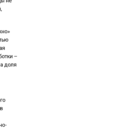
цы не
,
кно»
стью
ая
ботки –
ша доля
го
 в
но-