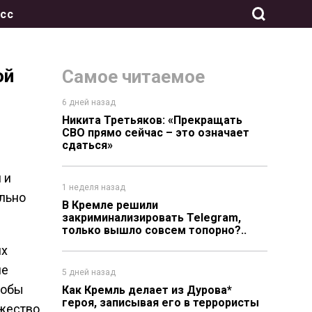
сс
ой
Самое читаемое
6 дней назад
Никита Третьяков: «Прекращать
СВО прямо сейчас – это означает
сдаться»
 и
1 неделя назад
льно
В Кремле решили
закриминализировать Telegram,
только вышло совсем топорно?..
их
не
5 дней назад
тобы
Как Кремль делает из Дурова*
героя, записывая его в террористы
ожество