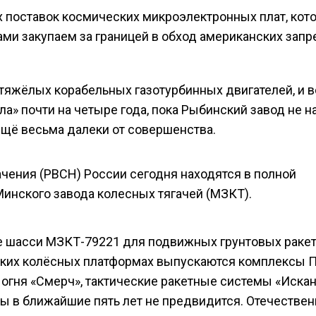
 поставок космических микроэлектронных плат, кот
ми закупаем за границей в обход американских запре
тяжёлых корабельных газотурбинных двигателей, и в
а» почти на четыре года, пока Рыбинский завод не н
ещё весьма далеки от совершенства.
ачения (РВСН) России сегодня находятся в полной
Минского завода колесных тягачей (МЗКТ).
е шасси МЗКТ-79221 для подвижных грунтовых раке
нских колёсных платформах выпускаются комплексы 
 огня «Смерч», тактические ракетные системы «Иска
ены в ближайшие пять лет не предвидится. Отечестве