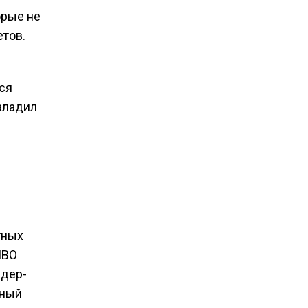
орые не
тов.
ся
аладил
тных
ПВО
ндер-
нный