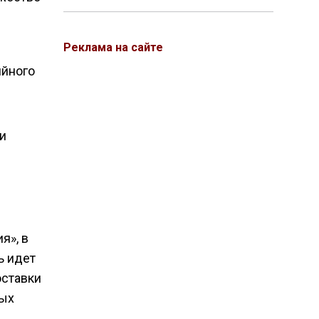
Реклама на сайте
ийного
и
я», в
ь идет
оставки
ных