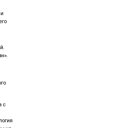
 и
его
й.
н».
ого
в с
логия