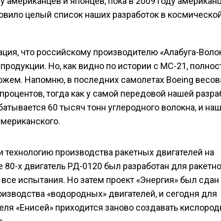
 у американцев и японцев, пока в 2009 году американ
новило целый список наших разработок в космической
ация, что российскому производителю «Алабуга-Воло
продукции. Но, как видно по истории с МС-21, полно
ожем. Напомню, в последних самолетах Boeing весов
процентов, тогда как у самой передовой нашей разра
батывается 60 тысяч тонн углеродного волокна, и на
американского.
ли технологию производства ракетных двигателей на
 80-х двигатель РД-0120 был разработан для ракетно
все испытания. Но затем проект «Энергия» был сдан
производства «водородных» двигателей, и сегодня для
теля «Енисей» приходится заново создавать кислород