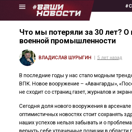
Skip
#С
to
the
content
Что мы потеряли за 30 лет? О
военной промышленности
ВЛАДИСЛАВ ШУРЫГИН
5 лет назад
В последние годы у нас стало модным трен
ВПК. Новое вооружение – «Авангарды», «Пос
не сходит со страниц газет, журналов и экра
Сегодня доля нового вооружения в арсенале
оптимистичных новостях стоит сохранять здр
наших успехов нельзя забывать и о проблема
вернуть себе утраченные позиции в области