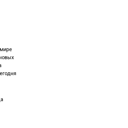
 мире
 новых
а
сегодня
да