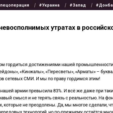
пецоперация
#Украина
#Запад
#Донба
 невосполнимых утратах в российск
дом гордиться достижениями нашей промышленности
ейдоны», «Кинжалы», «Пересветы», «Арматы» – буква
нов сетевых СМИ. И мы по праву гордимся этим!
 нашей армии превысила 83%. И всё же даже при так
авый смысл и не терять связь с реальностью. На фо
х, которые не преодолены. Да, мы многое сделали, ч
 передовых технологий, но по-прежнему остаётся мн