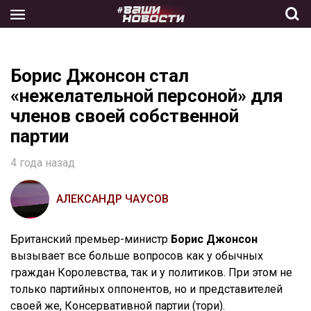
Skip
to
the
content
Борис Джонсон стал
«нежелательной персоной» для
членов своей собственной
партии
4 года назад
АЛЕКСАНДР ЧАУСОВ
Британский премьер-министр
Борис Джонсон
вызывает все больше вопросов как у обычных
граждан Королевства, так и у политиков. При этом не
только партийных оппонентов, но и представителей
своей же, Консервативной партии (тори).