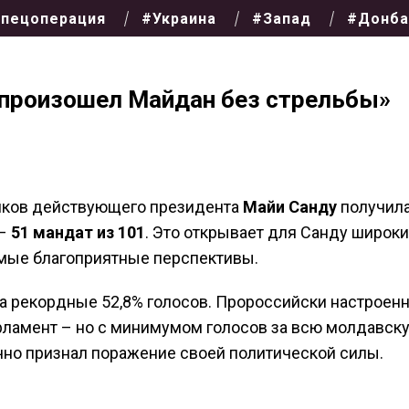
пецоперация
#Украина
#Запад
#Донба
 произошел Майдан без стрельбы»
иков действующего президента
Майи Санду
получил
 –
51 мандат из 101
. Это открывает для Санду широк
амые благоприятные перспективы.
а рекордные 52,8% голосов. Пророссийски настроен
рламент – но с минимумом голосов за всю молдавск
но признал поражение своей политической силы.