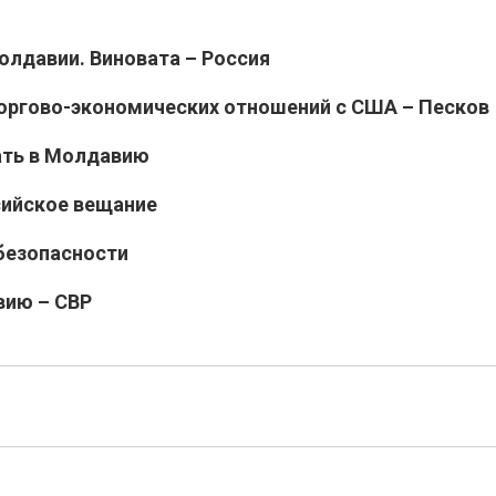
олдавии. Виновата – Россия
торгово-экономических отношений с США – Песков
ать в Молдавию
ийское вещание
безопасности
вию – СВР