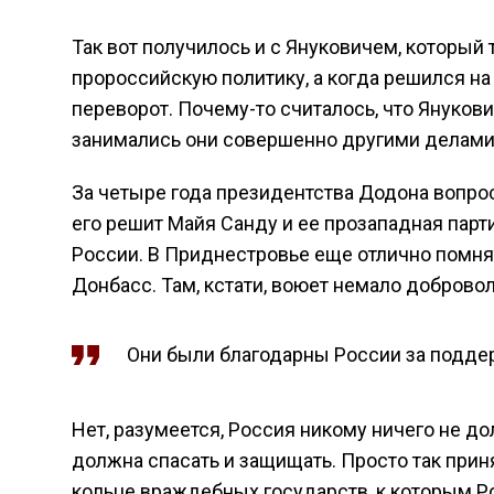
Так вот получилось и с Януковичем, которы
пророссийскую политику, а когда решился н
переворот. Почему-то считалось, что Януков
занимались они совершенно другими делами.
За четыре года президентства Додона вопрос
его решит Майя Санду и ее прозападная парти
России. В Приднестровье еще отлично помнят
Донбасс. Там, кстати, воюет немало доброво
Они были благодарны России за поддер
Нет, разумеется, Россия никому ничего не д
должна спасать и защищать. Просто так приня
кольце враждебных государств, к которым Р