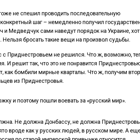
й тоже не спешил проводить последовательную
а конкретный шаг – немедленно получил государств
ич и Медведчук сами наведут порядок на Украине, хот
 Нельзя бросать такие вещи на произвол судьбы.
 с Приднестровьем не решился. Что ж, возможно, те
я. И решит так, что это не понравится Приднестровью
, как бомбили мирные кварталы. Что ж, получим вто
льцев из Приднестровья.
жку и поэтому пошли воевать за «русский мир».
олжна. Не должна Донбассу, не должна Приднестровь
то вроде как у русских людей, в русском мире. А еще
оссия по старой имперской привычке относится