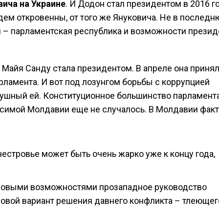
вича на Украине
. И Додон стал президентом в 2016 го
будем откровенны, от того же Януковича. Не в послед
вия – парламентская республика и возможности презид
 Майя Санду стала президентом. В апреле она приня
ламента. И вот под лозунгом борьбы с коррупцией
ушный ей. Конституционное большинство парламента
висимой Молдавии еще не случалось. В Молдавии фак
естровье может быть очень жарко уже к концу года,
 новыми возможностями прозападное руководство
овой вариант решения давнего конфликта – тлеющег