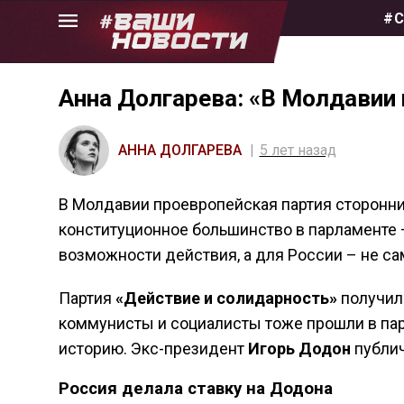
Skip
#С
to
the
content
Анна Долгарева: «В Молдавии
АННА ДОЛГАРЕВА
5 лет назад
В Молдавии проевропейская партия сторонн
конституционное большинство в парламенте
возможности действия, а для России – не с
Партия
«Действие и солидарность»
получил
коммунисты и социалисты тоже прошли в па
историю. Экс-президент
Игорь Додон
публич
Россия делала ставку на Додона