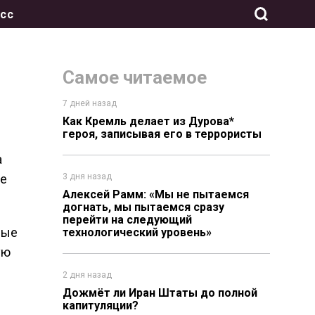
сс
Самое читаемое
7 дней назад
Как Кремль делает из Дурова*
героя, записывая его в террористы
а
ие
3 дня назад
Алексей Рамм: «Мы не пытаемся
догнать, мы пытаемся сразу
перейти на следующий
ные
технологический уровень»
ую
2 дня назад
Дожмёт ли Иран Штаты до полной
капитуляции?