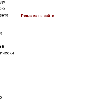
ду.
нюю
ента
Реклама на сайте
ла
 в
тически
о