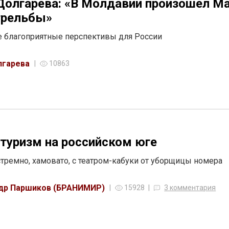
Долгарева: «В Молдавии произошел М
трельбы»
 благоприятные перспективы для России
лгарева
10863
туризм на российском юге
стремно, хамовато, с театром-кабуки от уборщицы номера
др Паршиков (БРАНИМИР)
15928
3 комментария