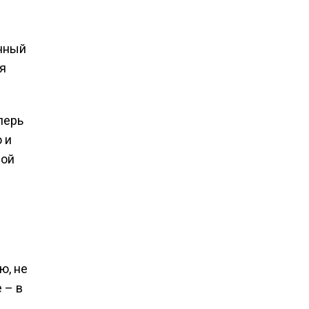
енный
я
перь
 и
рой
ю, не
 – в