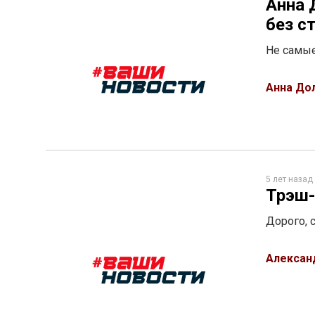
Анна 
без с
Не самые
Анна До
5 лет назад
Трэш-
Дорого, 
Алексан