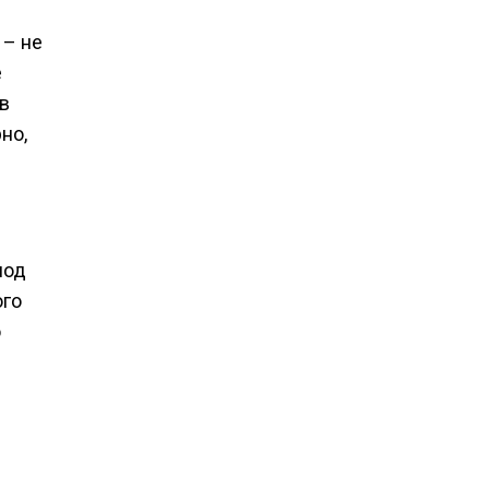
 – не
е
в
но,
под
ого
о