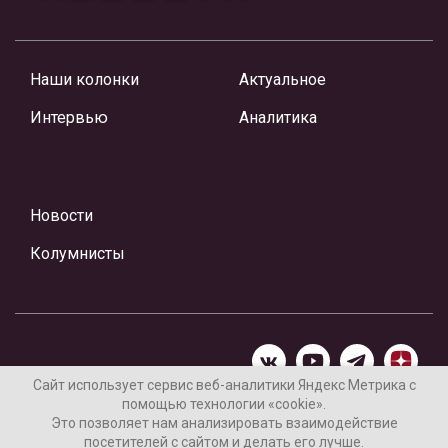
Наши колонки
Актуальное
Интервью
Аналитика
Новости
Колумнисты
Сайт использует сервис веб-аналитики Яндекс Метрика с
помощью технологии «cookie».
Материалы предоставлены редакцией Интернет-газеты
Это позволяет нам анализировать взаимодействие
«Ваши новости»
посетителей с сайтом и делать его лучше.