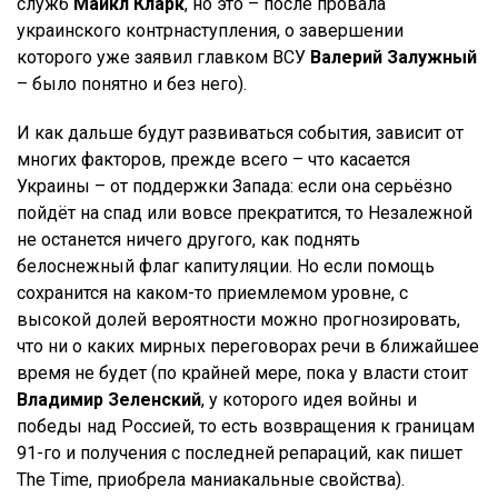
служб
Майкл Кларк
, но это – после провала
украинского контрнаступления, о завершении
которого уже заявил главком ВСУ
Валерий Залужный
– было понятно и без него).
И как дальше будут развиваться события, зависит от
многих факторов, прежде всего – что касается
Украины – от поддержки Запада: если она серьёзно
пойдёт на спад или вовсе прекратится, то Незалежной
не останется ничего другого, как поднять
белоснежный флаг капитуляции. Но если помощь
сохранится на каком-то приемлемом уровне, с
высокой долей вероятности можно прогнозировать,
что ни о каких мирных переговорах речи в ближайшее
время не будет (по крайней мере, пока у власти стоит
Владимир Зеленский
, у которого идея войны и
победы над Россией, то есть возвращения к границам
91-го и получения с последней репараций, как пишет
The Time, приобрела маниакальные свойства).