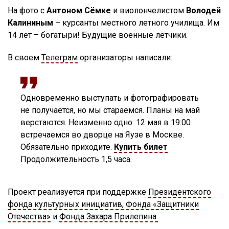
На фото с
Антоном Сёмке
и виолончелистом
Володей
Калининым
– курсанты местного летного училища. Им
14 лет – богатыри! Будущие военные лётчики.
В своем
Телеграм
организаторы написали:
Одновременно выступать и фотографировать
не получается, но мы стараемся. Планы на май
верстаются. Неизменно одно:
12 мая в 19:00
встречаемся во дворце на Яузе в Москве.
Обязательно приходите.
Купить билет
Продолжительность 1,5 часа.
Проект реализуется при поддержке
Президентского
фонда культурных инициатив,
Фонда «Защитники
Отечества»
и
Фонда Захара Прилепина.