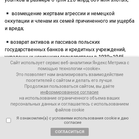
возмещение жертвам агрессии и немецкой
оккупации и членам их семей причиненного им ущерба
и вреда;
возврат активов и пассивов польских
государственных банков и кредитных учреждений,
украденных немецким государством в 1939–1945
Сайт использует сервис веб-аналитики Яндекс Метрика с
годах;
помощью технологии «cookie».
Это позволяет нам анализировать взаимодействие
возвращение похищенных из Польши культурных
посетителей с сайтом и делать его лучше.
ценностей, находящихся на территории Германии.
Продолжая пользоваться сайтом, вы даёте
информированное согласие
на использование ограниченного объема ваших
персональных данных и соглашаетесь с использованием
«В дипломатической ноте правительству ФРГ
файлов cookie
относительно компенсации за ущерб,
Я ознакомлен(а) с условиями использования cookie и даю
согласие
причиненный Германией в результате
СОГЛАСИТЬСЯ
германской агрессии и оккупации в 1939–1945