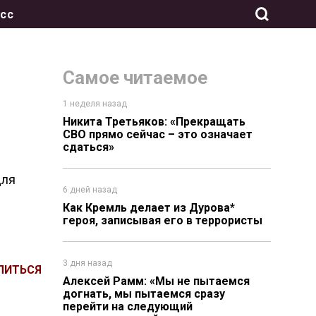
сс
Самое читаемое
1 неделя назад
Никита Третьяков: «Прекращать
СВО прямо сейчас – это означает
сдаться»
для
6 дней назад
Как Кремль делает из Дурова*
героя, записывая его в террористы
3 дня назад
ЛИТЬСЯ
Алексей Рамм: «Мы не пытаемся
догнать, мы пытаемся сразу
перейти на следующий