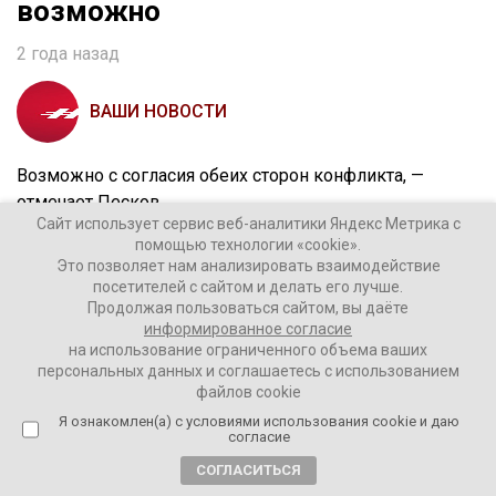
возможно
2 года назад
ВАШИ НОВОСТИ
Возможно с согласия обеих сторон конфликта, —
отмечает Песков.
Сайт использует сервис веб-аналитики Яндекс Метрика с
помощью технологии «cookie».
Речь идет о миротворческих силах Европы и Запада.
Это позволяет нам анализировать взаимодействие
Об этом ранее сообщили в СВР РФ.
посетителей с сайтом и делать его лучше.
Продолжая пользоваться сайтом, вы даёте
Однако, только введением миротворцев на
информированное согласие
на использование ограниченного объема ваших
территорию Украины нельзя урегулировать конфликт,
персональных данных и соглашаетесь с использованием
подчеркивает Песков.
файлов cookie
Я ознакомлен(а) с условиями использования cookie и даю
Но, похоже, в Кремле готовы рассмотреть и такой
согласие
вариант.
СОГЛАСИТЬСЯ